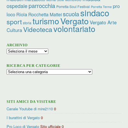
parrocchia
ospedale
pro
Porretta Soul Festival
Porretta Terme
sindaco
scuola
loco
Riola
Rocchetta Mattei
turismo
Vergato
sport
Vergato Arte
storia
volontariato
Videoteca
Cultura
ARCHIVIO
Archivio
RICERCA PER CATEGORIE
Ricerca
per
categorie
SITI AMICI DA VISITARE
Canale Youtube di mire2110
0
I burattini di Vergato
0
Pro Loco di Vergato
Sito ufficiale 0