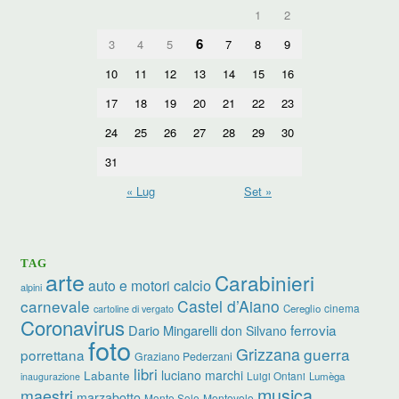
1
2
6
3
4
5
7
8
9
10
11
12
13
14
15
16
17
18
19
20
21
22
23
24
25
26
27
28
29
30
31
« Lug
Set »
TAG
arte
Carabinieri
calcio
auto e motori
alpini
carnevale
Castel d’Aiano
cinema
Cereglio
cartoline di vergato
Coronavirus
ferrovia
Dario Mingarelli
don Silvano
foto
Grizzana
guerra
porrettana
Graziano Pederzani
libri
luciano marchi
Labante
Luigi Ontani
Lumèga
inaugurazione
musica
maestri
marzabotto
Monte Sole
Montovolo