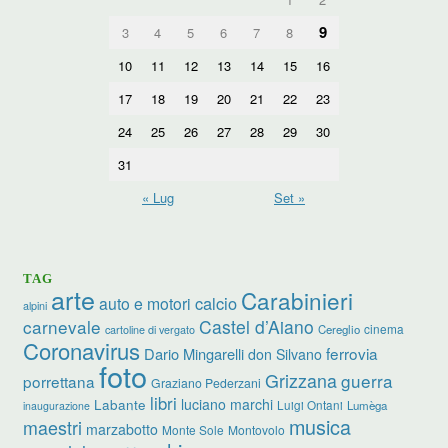
9
3
4
5
6
7
8
10
11
12
13
14
15
16
17
18
19
20
21
22
23
24
25
26
27
28
29
30
31
« Lug
Set »
TAG
arte
Carabinieri
calcio
auto e motori
alpini
carnevale
Castel d’Aiano
cinema
Cereglio
cartoline di vergato
Coronavirus
ferrovia
Dario Mingarelli
don Silvano
foto
Grizzana
guerra
porrettana
Graziano Pederzani
libri
luciano marchi
Labante
Luigi Ontani
Lumèga
inaugurazione
musica
maestri
marzabotto
Monte Sole
Montovolo