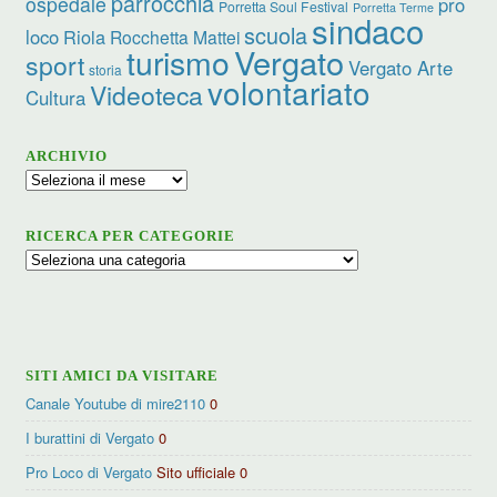
parrocchia
ospedale
pro
Porretta Soul Festival
Porretta Terme
sindaco
scuola
loco
Riola
Rocchetta Mattei
turismo
Vergato
sport
Vergato Arte
storia
volontariato
Videoteca
Cultura
ARCHIVIO
Archivio
RICERCA PER CATEGORIE
Ricerca
per
categorie
SITI AMICI DA VISITARE
Canale Youtube di mire2110
0
I burattini di Vergato
0
Pro Loco di Vergato
Sito ufficiale 0