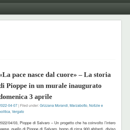
«La pace nasce dal cuore» – La storia
di Pioppe in un murale inaugurato
domenica 3 aprile
2022-04-07
| Filed under:
Grizzana Morandi
,
Marzabotto
,
Notizie e
politica
,
Vergato
2022/04/03, Pioppe di Salvaro – Un progetto che ha coinvolto l’intero
paese, quello di Pioppe di Salvaro, borgo di circa 900 abitanti, diviso