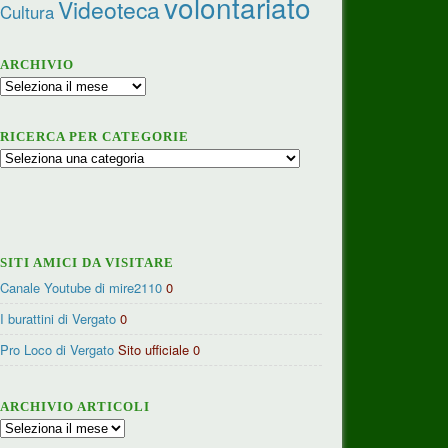
volontariato
Videoteca
Cultura
ARCHIVIO
Archivio
RICERCA PER CATEGORIE
Ricerca
per
categorie
SITI AMICI DA VISITARE
Canale Youtube di mire2110
0
I burattini di Vergato
0
Pro Loco di Vergato
Sito ufficiale 0
ARCHIVIO ARTICOLI
Archivio
articoli