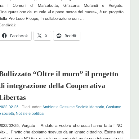
tra i Comuni di Marzabotto, Grizzana Morandi e Vergato.
L’inaugurazione del murale «La pace nasce dal cuore», è un progetto
della Pro Loco Pioppe, in collaborazione con …
Condividi:
Facebook
X
Reddit
Bullizzato “Oltre il muro” il progetto
di integrazione della Cooperativa
Libertas
2022-02-25
| Filed under:
Ambiente Costume Società Memoria
,
Costume
e società
,
Notizie e politica
2022/02/25, Vergato – Andate a vedere che cosa hanno fatto i NO-
Vax… l’invito che abbiamo ricevuto da un ignaro cittadino. Esiste una
scritta (forse) NO-Vax ma è in una parte del muro non interessata dal