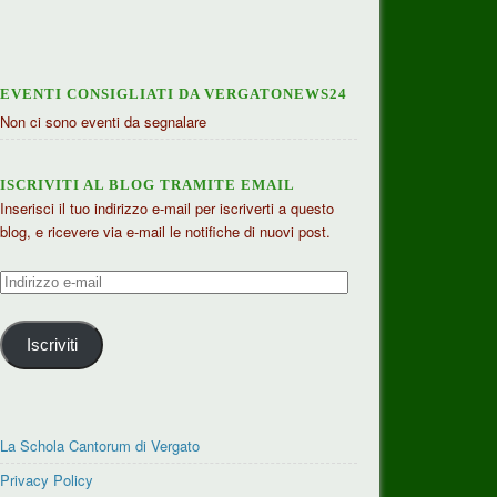
EVENTI CONSIGLIATI DA VERGATONEWS24
Non ci sono eventi da segnalare
ISCRIVITI AL BLOG TRAMITE EMAIL
Inserisci il tuo indirizzo e-mail per iscriverti a questo
blog, e ricevere via e-mail le notifiche di nuovi post.
Indirizzo
e-
mail
Iscriviti
La Schola Cantorum di Vergato
Privacy Policy