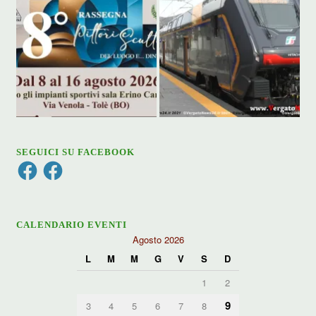
SEGUICI SU FACEBOOK
Facebook
Facebook
CALENDARIO EVENTI
Agosto 2026
L
M
M
G
V
S
D
1
2
9
3
4
5
6
7
8