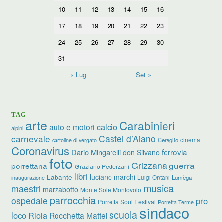
10
11
12
13
14
15
16
17
18
19
20
21
22
23
24
25
26
27
28
29
30
31
« Lug
Set »
TAG
arte
Carabinieri
calcio
auto e motori
alpini
carnevale
Castel d’Aiano
cinema
Cereglio
cartoline di vergato
Coronavirus
ferrovia
Dario Mingarelli
don Silvano
foto
Grizzana
guerra
porrettana
Graziano Pederzani
libri
luciano marchi
Labante
Luigi Ontani
Lumèga
inaugurazione
musica
maestri
marzabotto
Monte Sole
Montovolo
parrocchia
ospedale
pro
Porretta Soul Festival
Porretta Terme
sindaco
scuola
loco
Riola
Rocchetta Mattei