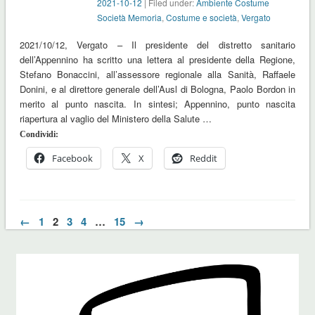
2021-10-12
| Filed under:
Ambiente Costume
Società Memoria
,
Costume e società
,
Vergato
2021/10/12, Vergato – Il presidente del distretto sanitario
dell’Appennino ha scritto una lettera al presidente della Regione,
Stefano Bonaccini, all’assessore regionale alla Sanità, Raffaele
Donini, e al direttore generale dell’Ausl di Bologna, Paolo Bordon in
merito al punto nascita. In sintesi; Appennino, punto nascita
riapertura al vaglio del Ministero della Salute …
Condividi:
Facebook
X
Reddit
←
1
2
3
4
…
15
→