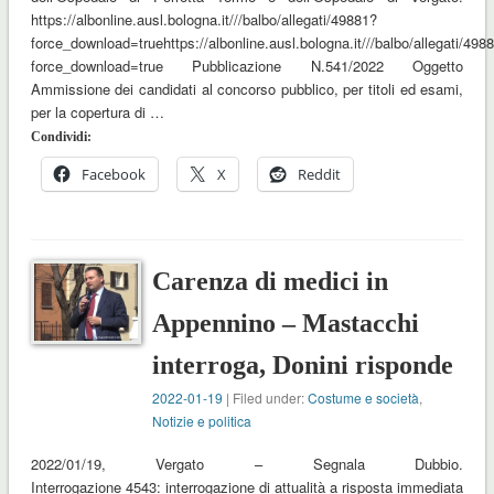
https://albonline.ausl.bologna.it///balbo/allegati/49881?
force_download=truehttps://albonline.ausl.bologna.it///balbo/allegati/498
force_download=true Pubblicazione N.541/2022 Oggetto
Ammissione dei candidati al concorso pubblico, per titoli ed esami,
per la copertura di …
Condividi:
Facebook
X
Reddit
Carenza di medici in
Appennino – Mastacchi
interroga, Donini risponde
2022-01-19
| Filed under:
Costume e società
,
Notizie e politica
2022/01/19, Vergato – Segnala Dubbio.
Interrogazione 4543: interrogazione di attualità a risposta immediata