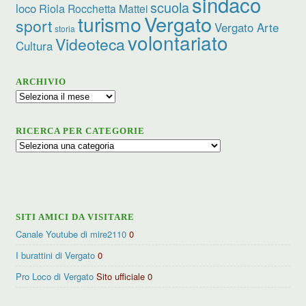
sindaco
scuola
loco
Riola
Rocchetta Mattei
turismo
Vergato
sport
Vergato Arte
storia
volontariato
Videoteca
Cultura
ARCHIVIO
Archivio
RICERCA PER CATEGORIE
Ricerca
per
categorie
SITI AMICI DA VISITARE
Canale Youtube di mire2110
0
I burattini di Vergato
0
Pro Loco di Vergato
Sito ufficiale 0