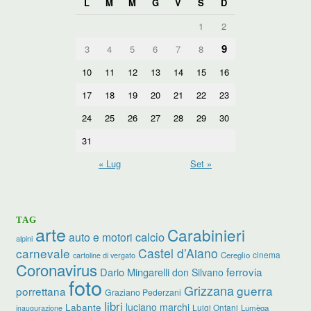
L
M
M
G
V
S
D
1
2
9
3
4
5
6
7
8
10
11
12
13
14
15
16
17
18
19
20
21
22
23
24
25
26
27
28
29
30
31
« Lug
Set »
TAG
arte
Carabinieri
calcio
auto e motori
alpini
carnevale
Castel d’Aiano
cinema
Cereglio
cartoline di vergato
Coronavirus
ferrovia
Dario Mingarelli
don Silvano
foto
Grizzana
guerra
porrettana
Graziano Pederzani
libri
luciano marchi
Labante
Luigi Ontani
Lumèga
inaugurazione