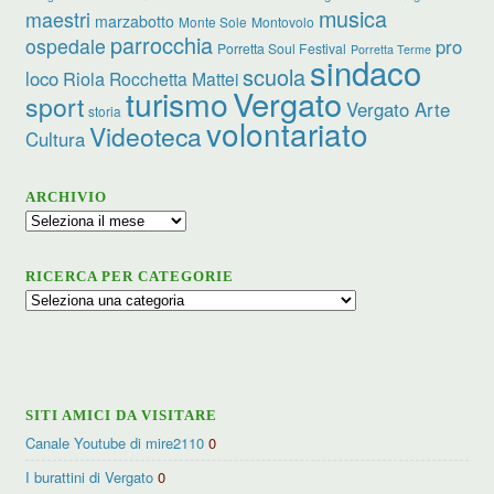
musica
maestri
marzabotto
Monte Sole
Montovolo
parrocchia
ospedale
pro
Porretta Soul Festival
Porretta Terme
sindaco
scuola
loco
Riola
Rocchetta Mattei
turismo
Vergato
sport
Vergato Arte
storia
volontariato
Videoteca
Cultura
ARCHIVIO
Archivio
RICERCA PER CATEGORIE
Ricerca
per
categorie
SITI AMICI DA VISITARE
Canale Youtube di mire2110
0
I burattini di Vergato
0