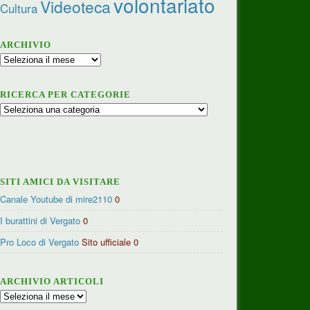
volontariato
Videoteca
Cultura
ARCHIVIO
Archivio
RICERCA PER CATEGORIE
Ricerca
per
categorie
SITI AMICI DA VISITARE
Canale Youtube di mire2110
0
I burattini di Vergato
0
Pro Loco di Vergato
Sito ufficiale 0
ARCHIVIO ARTICOLI
Archivio
articoli