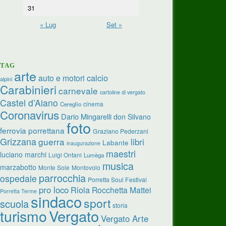
31
« Lug
Set »
TAG
arte
calcio
auto e motori
alpini
Carabinieri
carnevale
cartoline di vergato
Castel d’Aiano
cinema
Cereglio
Coronavirus
Dario Mingarelli
don Silvano
foto
ferrovia porrettana
Graziano Pederzani
Grizzana
guerra
libri
Labante
inaugurazione
maestri
luciano marchi
Luigi Ontani
Lumèga
musica
marzabotto
Monte Sole
Montovolo
parrocchia
ospedale
Porretta Soul Festival
pro loco
Riola
Rocchetta Mattei
Porretta Terme
sindaco
sport
scuola
storia
turismo
Vergato
Vergato Arte