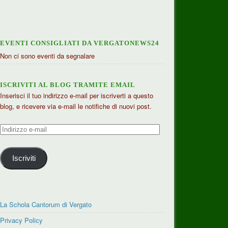
EVENTI CONSIGLIATI DA VERGATONEWS24
Non ci sono eventi da segnalare
ISCRIVITI AL BLOG TRAMITE EMAIL
Inserisci il tuo indirizzo e-mail per iscriverti a questo
blog, e ricevere via e-mail le notifiche di nuovi post.
Indirizzo
e-
mail
Iscriviti
La Schola Cantorum di Vergato
Privacy Policy