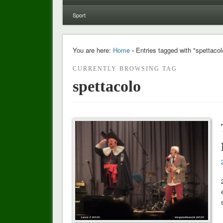
Sport
You are here:
Home
› Entries tagged with "spettacol
CURRENTLY BROWSING TAG
spettacolo