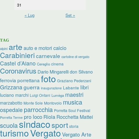
31
« Lug
Set »
TAG
arte
calcio
auto e motori
alpini
Carabinieri
carnevale
cartoline di vergato
Castel d’Aiano
cinema
Cereglio
Coronavirus
Dario Mingarelli
don Silvano
foto
ferrovia porrettana
Graziano Pederzani
Grizzana
guerra
libri
Labante
inaugurazione
maestri
luciano marchi
Luigi Ontani
Lumèga
musica
marzabotto
Monte Sole
Montovolo
parrocchia
ospedale
Porretta Soul Festival
pro loco
Riola
Rocchetta Mattei
Porretta Terme
sindaco
sport
scuola
storia
turismo
Vergato
Vergato Arte