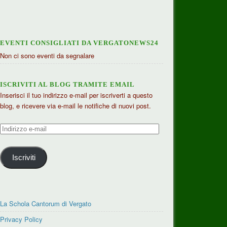
EVENTI CONSIGLIATI DA VERGATONEWS24
Non ci sono eventi da segnalare
ISCRIVITI AL BLOG TRAMITE EMAIL
Inserisci il tuo indirizzo e-mail per iscriverti a questo
blog, e ricevere via e-mail le notifiche di nuovi post.
Indirizzo
e-
mail
Iscriviti
La Schola Cantorum di Vergato
Privacy Policy