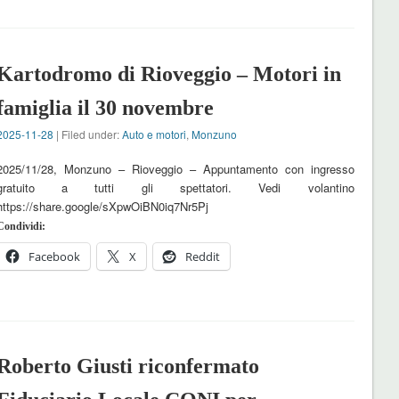
Kartodromo di Rioveggio – Motori in
famiglia il 30 novembre
2025-11-28
| Filed under:
Auto e motori
,
Monzuno
2025/11/28, Monzuno – Rioveggio – Appuntamento con ingresso
gratuito a tutti gli spettatori. Vedi volantino
https://share.google/sXpwOiBN0iq7Nr5Pj
Condividi:
Facebook
X
Reddit
Roberto Giusti riconfermato