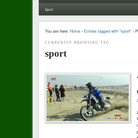
Sport
You are here:
Home
›
Entries tagged with "sport"
› P
CURRENTLY BROWSING TAG
sport