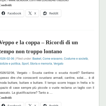
Condividi:
Facebook
X
Reddit
Veppo e la coppa – Ricordi di un
tempo non troppo lontano
2026-02-06
| Filed under:
Basket
,
Come eravamo
,
Costume e società
,
Notizie e politica
,
Sport
,
Storia e memoria
,
Vergato
2026/02/06, Vergato – Svuota cantine o svuota ricordi? Sentiamo
spesso dire che conoscenti svuotano armadi, cantine, solai…. è di
moda buttare, buttare e buttare. Il tempo scorre troppo in fretta e lo
spazio di case sempre più piccole o vuote reclama un taglio con il
passato. La giustificazione? Tanto a …
Condividi:
Facebook
X
Reddit