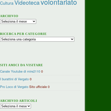
volontariato
Videoteca
Cultura
ARCHIVIO
Archivio
RICERCA PER CATEGORIE
Ricerca
per
categorie
SITI AMICI DA VISITARE
Canale Youtube di mire2110
0
I burattini di Vergato
0
Pro Loco di Vergato
Sito ufficiale 0
ARCHIVIO ARTICOLI
Archivio
articoli