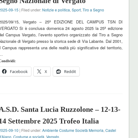
Segno Nazionale di Vergato
2025-09-15
| Filed under:
Notizie e politica
,
Sport
,
Tiro a Segno
2025/09/15, Vergato – 25ª EDIZIONE DEL CAMPUS TSN DI
VERGATO Si è conclusa domenica 24 agosto 2025 la 25ª edizione
del Campus Vergato, l’evento sportivo organizzato dal Tiro a Segno
Nazionale di Vergato presso la storica sede di Via Labante. Dal 2001,
il Campus rappresenta una delle realtà più significative del territorio,
…
Condividi:
Facebook
X
Reddit
A.S.D. Santa Lucia Ruzzolone – 12-13-
14 Settembre 2025 Trofeo Italia
2025-09-10
| Filed under:
Ambiente Costume Società Memoria
,
Castel
d'Aiano
,
Costume e società
,
Vergato