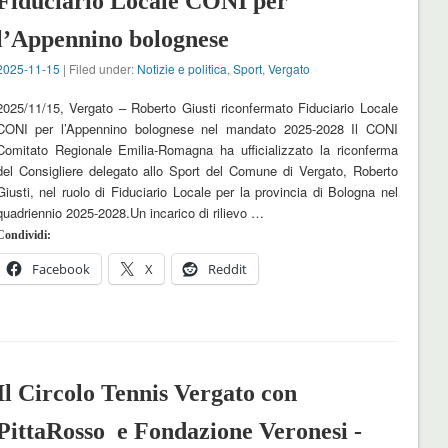
Fiduciario Locale CONI per
l’Appennino bolognese
2025-11-15
| Filed under:
Notizie e politica
,
Sport
,
Vergato
2025/11/15, Vergato – Roberto Giusti riconfermato Fiduciario Locale
CONI per l’Appennino bolognese nel mandato 2025-2028 Il CONI
Comitato Regionale Emilia-Romagna ha ufficializzato la riconferma
del Consigliere delegato allo Sport del Comune di Vergato, Roberto
Giusti, nel ruolo di Fiduciario Locale per la provincia di Bologna nel
quadriennio 2025-2028.Un incarico di rilievo …
Condividi:
Facebook
X
Reddit
Il Circolo Tennis Vergato con
PittaRosso e Fondazione Veronesi -