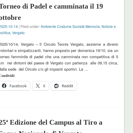
Torneo di Padel e camminata il 19
ottobre
2025-10-14
| Filed under:
Ambiente Costume Società Memoria
,
Notizie e
politica
,
Vergato
2025/10/14, Vergato – Il Circolo Tennis Vergato, assieme a diversi
volontari e simpatizzanti, hanno proposto per domenica 19/10, sia un
torneo femminile di padel che una camminata non competitiva di 5
km nei dintorni del paese di Vergato con partenza alle 09,15 circa,
dalla sede del Circolo c/o gli impianti sportivi. La …
Condividi:
Facebook
X
Reddit
25ª Edizione del Campus al Tiro a