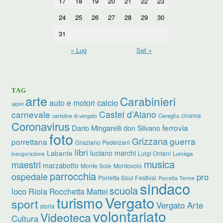
17
18
19
20
21
22
23
24
25
26
27
28
29
30
31
« Lug
Set »
TAG
arte
Carabinieri
calcio
auto e motori
alpini
carnevale
Castel d’Aiano
cinema
Cereglio
cartoline di vergato
Coronavirus
ferrovia
Dario Mingarelli
don Silvano
foto
Grizzana
guerra
porrettana
Graziano Pederzani
libri
luciano marchi
Labante
Luigi Ontani
Lumèga
inaugurazione
musica
maestri
marzabotto
Monte Sole
Montovolo
parrocchia
ospedale
pro
Porretta Soul Festival
Porretta Terme
sindaco
scuola
loco
Riola
Rocchetta Mattei
turismo
Vergato
sport
Vergato Arte
storia
volontariato
Videoteca
Cultura