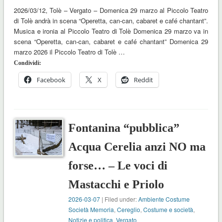
2026/03/12, Tolè – Vergato – Domenica 29 marzo al Piccolo Teatro
di Tolè andrà in scena “Operetta, can-can, cabaret e café chantant”.
Musica e ironia al Piccolo Teatro di Tolè Domenica 29 marzo va in
scena “Operetta, can-can, cabaret e café chantant” Domenica 29
marzo 2026 il Piccolo Teatro di Tolè …
Condividi:
Facebook
X
Reddit
Fontanina “pubblica”
Acqua Cerelia anzi NO ma
forse… – Le voci di
Mastacchi e Priolo
2026-03-07
| Filed under:
Ambiente Costume
Società Memoria
,
Cereglio
,
Costume e società
,
Notizie e politica
,
Vergato