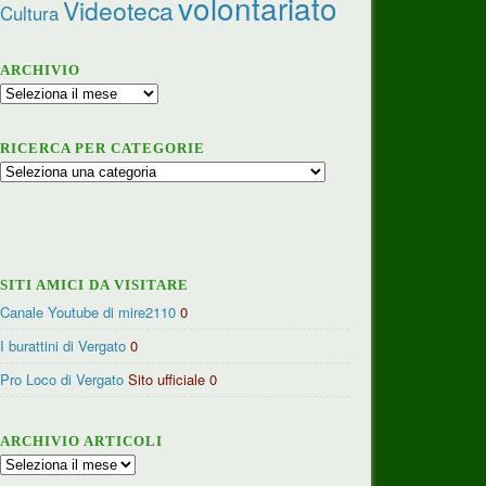
volontariato
Videoteca
Cultura
ARCHIVIO
Archivio
RICERCA PER CATEGORIE
Ricerca
per
categorie
SITI AMICI DA VISITARE
Canale Youtube di mire2110
0
I burattini di Vergato
0
Pro Loco di Vergato
Sito ufficiale 0
ARCHIVIO ARTICOLI
Archivio
articoli