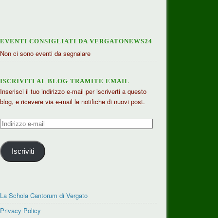
EVENTI CONSIGLIATI DA VERGATONEWS24
Non ci sono eventi da segnalare
ISCRIVITI AL BLOG TRAMITE EMAIL
Inserisci il tuo indirizzo e-mail per iscriverti a questo
blog, e ricevere via e-mail le notifiche di nuovi post.
Indirizzo
e-
mail
Iscriviti
La Schola Cantorum di Vergato
Privacy Policy