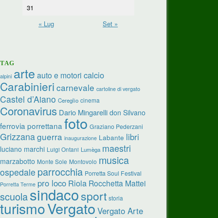
31
« Lug
Set »
TAG
arte
calcio
auto e motori
alpini
Carabinieri
carnevale
cartoline di vergato
Castel d’Aiano
cinema
Cereglio
Coronavirus
Dario Mingarelli
don Silvano
foto
ferrovia porrettana
Graziano Pederzani
Grizzana
guerra
libri
Labante
inaugurazione
maestri
luciano marchi
Luigi Ontani
Lumèga
musica
marzabotto
Monte Sole
Montovolo
parrocchia
ospedale
Porretta Soul Festival
pro loco
Riola
Rocchetta Mattei
Porretta Terme
sindaco
sport
scuola
storia
turismo
Vergato
Vergato Arte