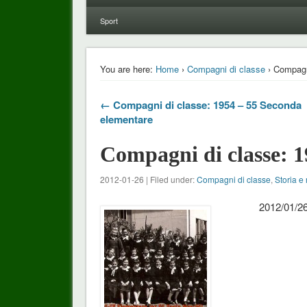
Sport
You are here:
Home
›
Compagni di classe
› Compagn
← Compagni di classe: 1954 – 55 Seconda
elementare
Compagni di classe: 1
2012-01-26 | Filed under:
Compagni di classe
,
Storia e
2012/01/26