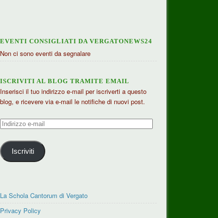
EVENTI CONSIGLIATI DA VERGATONEWS24
Non ci sono eventi da segnalare
ISCRIVITI AL BLOG TRAMITE EMAIL
Inserisci il tuo indirizzo e-mail per iscriverti a questo
blog, e ricevere via e-mail le notifiche di nuovi post.
Indirizzo
e-
mail
Iscriviti
La Schola Cantorum di Vergato
Privacy Policy