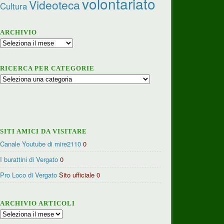
volontariato
Videoteca
Cultura
ARCHIVIO
Archivio
RICERCA PER CATEGORIE
Ricerca
per
categorie
SITI AMICI DA VISITARE
Canale Youtube di mire2110
0
I burattini di Vergato
0
Pro Loco di Vergato
Sito ufficiale 0
ARCHIVIO ARTICOLI
Archivio
articoli