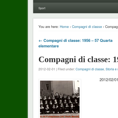
Sport
You are here:
Home
›
Compagni di classe
› Compagn
← Compagni di classe: 1956 – 57 Quarta
elementare
Compagni di classe: 1
2012-02-01 | Filed under:
Compagni di classe
,
Storia e
2012/02/01