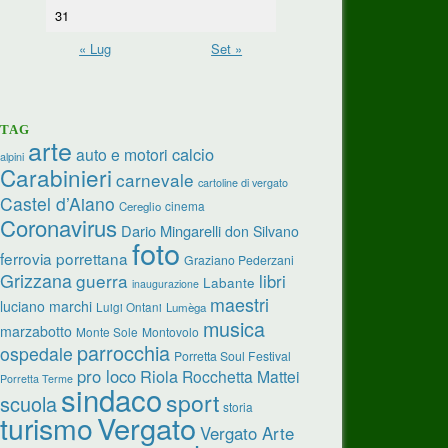
31
« Lug
Set »
TAG
arte
calcio
auto e motori
alpini
Carabinieri
carnevale
cartoline di vergato
Castel d’Aiano
cinema
Cereglio
Coronavirus
Dario Mingarelli
don Silvano
foto
ferrovia porrettana
Graziano Pederzani
Grizzana
guerra
libri
Labante
inaugurazione
maestri
luciano marchi
Luigi Ontani
Lumèga
musica
marzabotto
Monte Sole
Montovolo
parrocchia
ospedale
Porretta Soul Festival
pro loco
Riola
Rocchetta Mattei
Porretta Terme
sindaco
sport
scuola
storia
turismo
Vergato
Vergato Arte