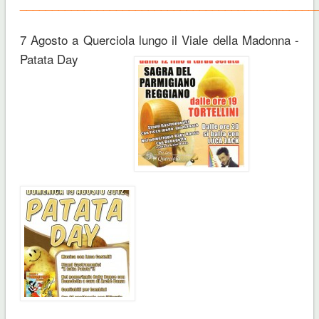
______________________________________________
7 Agosto a Querciola lungo il Viale della Madonna -
Patata Day
______________________________________________