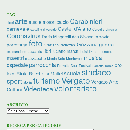
TAG
arte
Carabinieri
calcio
auto e motori
alpini
carnevale
Castel d’Aiano
cinema
Cereglio
cartoline di vergato
Coronavirus
ferrovia
Dario Mingarelli
don Silvano
foto
Grizzana
guerra
porrettana
Graziano Pederzani
libri
luciano marchi
Labante
Luigi Ontani
Lumèga
inaugurazione
musica
maestri
marzabotto
Monte Sole
Montovolo
parrocchia
ospedale
pro
Porretta Soul Festival
Porretta Terme
sindaco
scuola
loco
Riola
Rocchetta Mattei
turismo
Vergato
sport
Vergato Arte
storia
volontariato
Videoteca
Cultura
ARCHIVIO
Archivio
RICERCA PER CATEGORIE