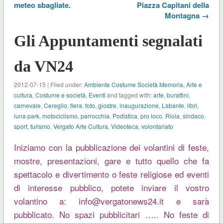
meteo sbagliate.
Piazza Capitani della
Montagna →
Gli Appuntamenti segnalati
da VN24
2012-07-15 | Filed under:
Ambiente Costume Società Memoria
,
Arte e
cultura
,
Costume e società
,
Eventi
and tagged with:
arte
,
burattini
,
carnevale
,
Cereglio
,
fiera
,
foto
,
giostre
,
inaugurazione
,
Labante
,
libri
,
luna park
,
motociclismo
,
parrocchia
,
Podistica
,
pro loco
,
Riola
,
sindaco
,
sport
,
turismo
,
Vergato Arte Cultura
,
Videoteca
,
volontariato
Iniziamo con la pubblicazione dei volantini di feste,
mostre, presentazioni, gare e tutto quello che fa
spettacolo e divertimento o feste religiose ed eventi
di interesse pubblico, potete inviare il vostro
volantino a: info@vergatonews24.it e sarà
pubblicato. No spazi pubblicitari ….. No feste di