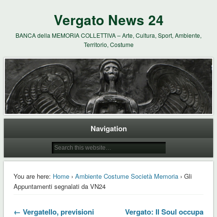
Vergato News 24
BANCA della MEMORIA COLLETTIVA – Arte, Cultura, Sport, Ambiente,
Territorio, Costume
Navigation
You are here:
Home
›
Ambiente Costume Società Memoria
› Gli
Appuntamenti segnalati da VN24
← Vergatello, previsioni
Vergato: Il Soul occupa