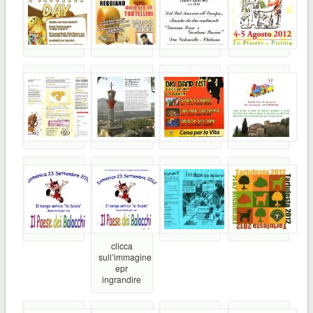
clicca
sull’immagine
epr
ingrandire