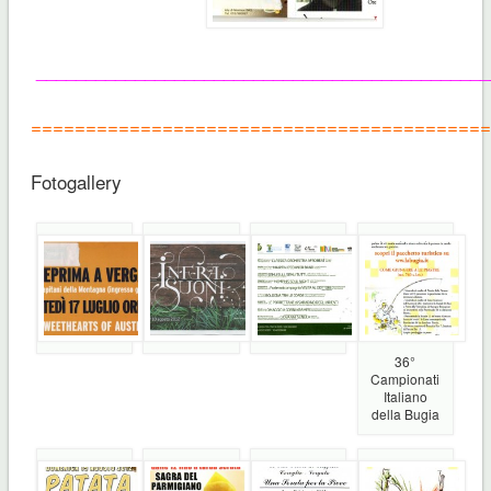
______________________________________________
==========================================
Fotogallery
36°
Campionati
Italiano
della Bugia