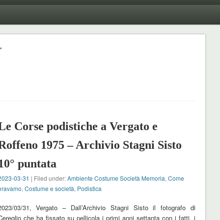
"
Le Corse podistiche a Vergato e
Roffeno 1975 – Archivio Stagni Sisto
10° puntata
2023-03-31
| Filed under:
Ambiente Costume Società Memoria
,
Come
eravamo
,
Costume e società
,
Podistica
2023/03/31, Vergato – Dall’Archivio Stagni Sisto il fotografo di
Cereglio che ha fissato su pellicola i primi anni settanta con i fatti, i