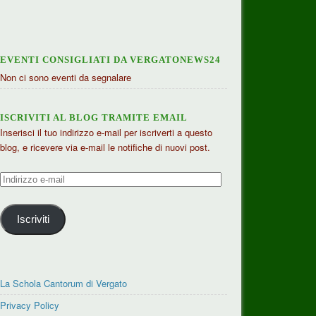
EVENTI CONSIGLIATI DA VERGATONEWS24
Non ci sono eventi da segnalare
ISCRIVITI AL BLOG TRAMITE EMAIL
Inserisci il tuo indirizzo e-mail per iscriverti a questo
blog, e ricevere via e-mail le notifiche di nuovi post.
Indirizzo
e-
mail
Iscriviti
La Schola Cantorum di Vergato
Privacy Policy