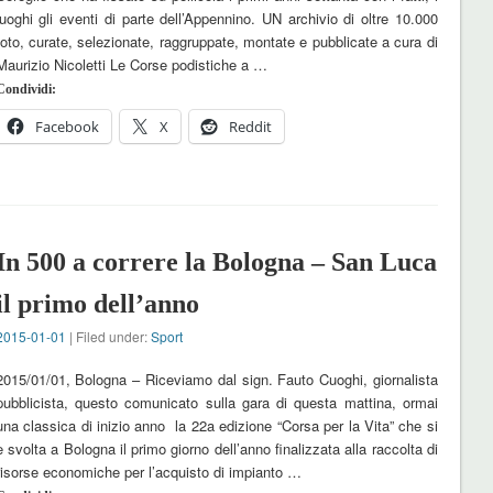
luoghi gli eventi di parte dell’Appennino. UN archivio di oltre 10.000
foto, curate, selezionate, raggruppate, montate e pubblicate a cura di
Maurizio Nicoletti Le Corse podistiche a …
Condividi:
Facebook
X
Reddit
In 500 a correre la Bologna – San Luca
il primo dell’anno
2015-01-01
| Filed under:
Sport
2015/01/01, Bologna – Riceviamo dal sign. Fauto Cuoghi, giornalista
pubblicista, questo comunicato sulla gara di questa mattina, ormai
una classica di inizio anno la 22a edizione “Corsa per la Vita” che si
è svolta a Bologna il primo giorno dell’anno finalizzata alla raccolta di
risorse economiche per l’acquisto di impianto …