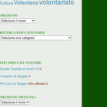
volontariato
Videoteca
Cultura
ARCHIVIO
Archivio
RICERCA PER CATEGORIE
Ricerca
per
categorie
SITI AMICI DA VISITARE
Canale Youtube di mire2110
0
I burattini di Vergato
0
Pro Loco di Vergato
Sito ufficiale 0
ARCHIVIO ARTICOLI
Archivio
articoli