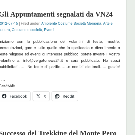
Gli Appuntamenti segnalati da VN24
2012-07-15
| Filed under:
Ambiente Costume Società Memoria
,
Arte e
cultura
,
Costume e società
,
Eventi
Iniziamo con la pubblicazione dei volantini di feste, mostre,
presentazioni, gare e tutto quello che fa spettacolo e divertimento o
feste religiose ed eventi di interesse pubblico, potete inviare il vostro
volantino a: info@vergatonews24.it e sarà pubblicato. No spazi
pubblicitari ….. No feste di partito……o comizi elettorali….. grazie!
_______________________________________________________________
…
Condividi:
Facebook
X
Reddit
Successo del Trekking del Monte Pero