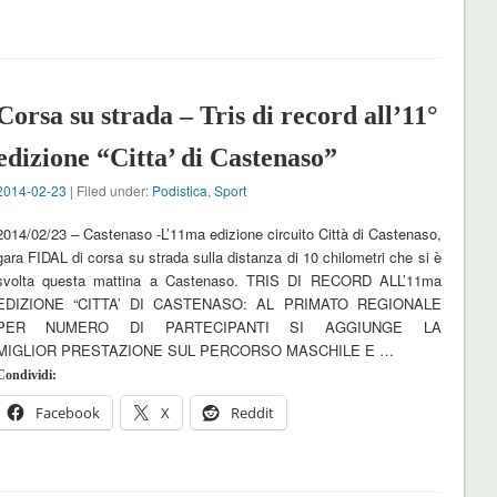
Corsa su strada – Tris di record all’11°
edizione “Citta’ di Castenaso”
2014-02-23
| Filed under:
Podistica
,
Sport
2014/02/23 – Castenaso -L’11ma edizione circuito Città di Castenaso,
gara FIDAL di corsa su strada sulla distanza di 10 chilometri che si è
svolta questa mattina a Castenaso. TRIS DI RECORD ALL’11ma
EDIZIONE “CITTA’ DI CASTENASO: AL PRIMATO REGIONALE
PER NUMERO DI PARTECIPANTI SI AGGIUNGE LA
MIGLIOR PRESTAZIONE SUL PERCORSO MASCHILE E …
Condividi:
Facebook
X
Reddit