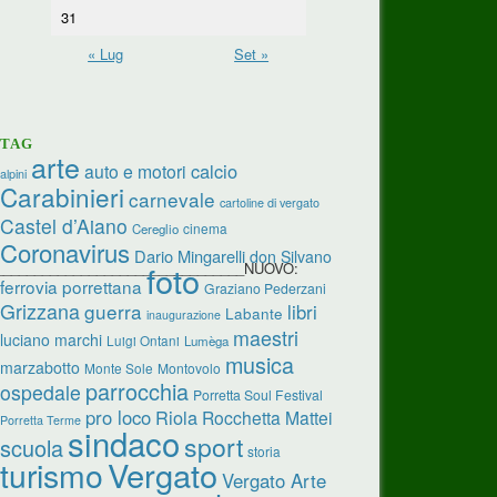
31
« Lug
Set »
TAG
arte
calcio
auto e motori
alpini
Carabinieri
carnevale
cartoline di vergato
Castel d’Aiano
cinema
Cereglio
Coronavirus
Dario Mingarelli
don Silvano
_________________________________NUOVO:
foto
ferrovia porrettana
Graziano Pederzani
Grizzana
guerra
libri
Labante
inaugurazione
maestri
luciano marchi
Luigi Ontani
Lumèga
musica
marzabotto
Monte Sole
Montovolo
parrocchia
ospedale
Porretta Soul Festival
pro loco
Riola
Rocchetta Mattei
Porretta Terme
sindaco
sport
scuola
storia
turismo
Vergato
Vergato Arte