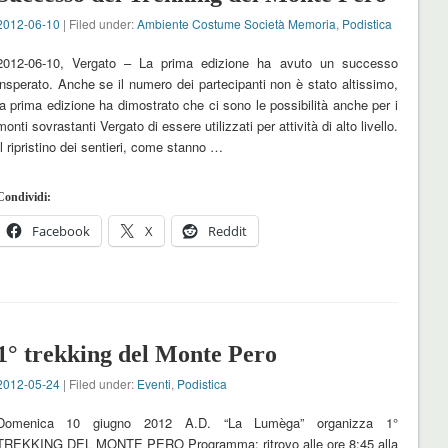
2012-06-10
| Filed under:
Ambiente Costume Società Memoria
,
Podistica
2012-06-10, Vergato – La prima edizione ha avuto un successo
insperato. Anche se il numero dei partecipanti non è stato altissimo,
la prima edizione ha dimostrato che ci sono le possibilità anche per i
monti sovrastanti Vergato di essere utilizzati per attività di alto livello.
Il ripristino dei sentieri, come stanno …
Condividi:
Facebook
X
Reddit
1° trekking del Monte Pero
2012-05-24
| Filed under:
Eventi
,
Podistica
Domenica 10 giugno 2012 A.D. “La Lumèga” organizza 1°
TREKKING DEL MONTE PERO Programma: ritrovo alle ore 8:45 alla