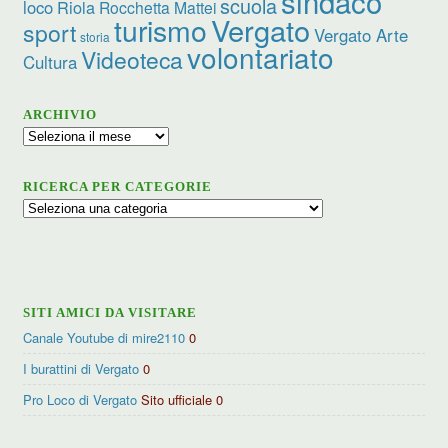
sindaco
scuola
loco
Riola
Rocchetta Mattei
turismo
Vergato
sport
Vergato Arte
storia
volontariato
Videoteca
Cultura
ARCHIVIO
Archivio
RICERCA PER CATEGORIE
Ricerca
per
categorie
SITI AMICI DA VISITARE
Canale Youtube di mire2110
0
I burattini di Vergato
0
Pro Loco di Vergato
Sito ufficiale 0