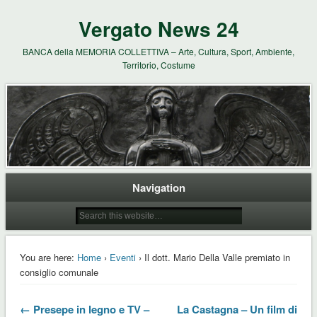
Vergato News 24
BANCA della MEMORIA COLLETTIVA – Arte, Cultura, Sport, Ambiente,
Territorio, Costume
Navigation
You are here:
Home
›
Eventi
› Il dott. Mario Della Valle premiato in
consiglio comunale
← Presepe in legno e TV –
La Castagna – Un film di