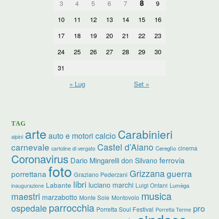
8
3
4
5
6
7
9
10
11
12
13
14
15
16
17
18
19
20
21
22
23
24
25
26
27
28
29
30
31
« Lug
Set »
TAG
arte
Carabinieri
calcio
auto e motori
alpini
carnevale
Castel d’Aiano
cinema
Cereglio
cartoline di vergato
Coronavirus
ferrovia
Dario Mingarelli
don Silvano
foto
Grizzana
guerra
porrettana
Graziano Pederzani
libri
luciano marchi
Labante
Luigi Ontani
Lumèga
inaugurazione
musica
maestri
marzabotto
Monte Sole
Montovolo
parrocchia
ospedale
pro
Porretta Soul Festival
Porretta Terme