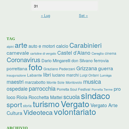
31
« Lug
Set »
TAG
arte
Carabinieri
calcio
auto e motori
alpini
carnevale
Castel d’Aiano
cinema
Cereglio
cartoline di vergato
Coronavirus
ferrovia
Dario Mingarelli
don Silvano
foto
Grizzana
guerra
porrettana
Graziano Pederzani
libri
luciano marchi
Labante
Luigi Ontani
Lumèga
inaugurazione
musica
maestri
marzabotto
Monte Sole
Montovolo
parrocchia
ospedale
pro
Porretta Soul Festival
Porretta Terme
sindaco
scuola
loco
Riola
Rocchetta Mattei
turismo
Vergato
sport
Vergato Arte
storia
volontariato
Videoteca
Cultura
ARCHIVIO