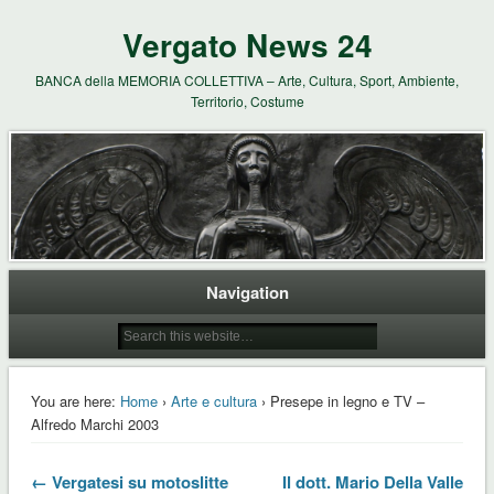
Vergato News 24
BANCA della MEMORIA COLLETTIVA – Arte, Cultura, Sport, Ambiente,
Territorio, Costume
Navigation
You are here:
Home
›
Arte e cultura
› Presepe in legno e TV –
Alfredo Marchi 2003
← Vergatesi su motoslitte
Il dott. Mario Della Valle