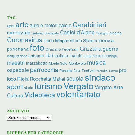
TAG
arte
Carabinieri
calcio
auto e motori
alpini
carnevale
Castel d’Aiano
cinema
Cereglio
cartoline di vergato
Coronavirus
ferrovia
Dario Mingarelli
don Silvano
foto
Grizzana
guerra
porrettana
Graziano Pederzani
libri
luciano marchi
Labante
Luigi Ontani
Lumèga
inaugurazione
musica
maestri
marzabotto
Monte Sole
Montovolo
parrocchia
ospedale
pro
Porretta Soul Festival
Porretta Terme
sindaco
scuola
loco
Riola
Rocchetta Mattei
turismo
Vergato
sport
Vergato Arte
storia
volontariato
Videoteca
Cultura
ARCHIVIO
Archivio
RICERCA PER CATEGORIE