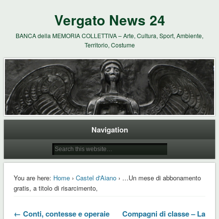
Vergato News 24
BANCA della MEMORIA COLLETTIVA – Arte, Cultura, Sport, Ambiente,
Territorio, Costume
Navigation
You are here:
Home
›
Castel d'Aiano
› …Un mese di abbonamento
gratis, a titolo di risarcimento,
← Conti, contesse e operaie
Compagni di classe – La