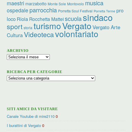
musica
maestri
marzabotto
Monte Sole
Montovolo
parrocchia
ospedale
pro
Porretta Soul Festival
Porretta Terme
sindaco
scuola
loco
Riola
Rocchetta Mattei
turismo
Vergato
sport
Vergato Arte
storia
volontariato
Videoteca
Cultura
ARCHIVIO
Archivio
RICERCA PER CATEGORIE
Ricerca
per
categorie
SITI AMICI DA VISITARE
Canale Youtube di mire2110
0
I burattini di Vergato
0