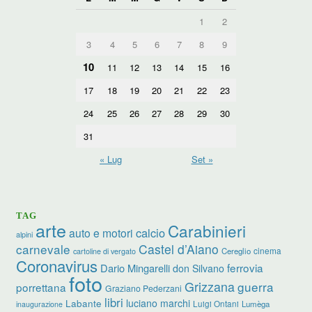
1
2
3
4
5
6
7
8
9
10
11
12
13
14
15
16
17
18
19
20
21
22
23
24
25
26
27
28
29
30
31
« Lug
Set »
TAG
arte
Carabinieri
calcio
auto e motori
alpini
carnevale
Castel d’Aiano
cinema
Cereglio
cartoline di vergato
Coronavirus
ferrovia
Dario Mingarelli
don Silvano
foto
Grizzana
guerra
porrettana
Graziano Pederzani
libri
luciano marchi
Labante
Luigi Ontani
Lumèga
inaugurazione