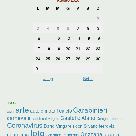
L
M
M
G
V
S
D
1
2
7
3
4
5
6
8
9
10
11
12
13
14
15
16
17
18
19
20
21
22
23
24
25
26
27
28
29
30
31
« Lug
Set »
TAG
arte
Carabinieri
calcio
auto e motori
alpini
carnevale
Castel d’Aiano
cinema
Cereglio
cartoline di vergato
Coronavirus
ferrovia
Dario Mingarelli
don Silvano
foto
Grizzana
guerra
porrettana
Graziano Pederzani