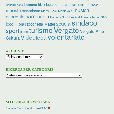
libri
luciano marchi
Labante
Luigi Ontani
Lumèga
inaugurazione
musica
maestri
marzabotto
Monte Sole
Montovolo
parrocchia
ospedale
pro
Porretta Soul Festival
Porretta Terme
sindaco
scuola
loco
Riola
Rocchetta Mattei
turismo
Vergato
sport
Vergato Arte
storia
volontariato
Videoteca
Cultura
ARCHIVIO
Archivio
RICERCA PER CATEGORIE
Ricerca
per
categorie
SITI AMICI DA VISITARE
Canale Youtube di mire2110
0