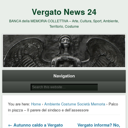
Vergato News 24
BANCA della MEMORIA COLLETTIVA – Arte, Cultura, Sport, Ambiente,
Territorio, Costume
Navigation
You are here:
Home
›
Ambiente Costume Società Memoria
› Palco
in piazza – Il parere del sindaco e dell’assessore
← Autunno caldo a Vergato
Vergato informa? No,