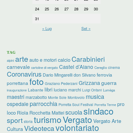
24
25
26
27
28
29
30
31
« Lug
Set »
TAG
arte
Carabinieri
calcio
auto e motori
alpini
carnevale
Castel d’Aiano
cinema
Cereglio
cartoline di vergato
Coronavirus
ferrovia
Dario Mingarelli
don Silvano
foto
Grizzana
guerra
porrettana
Graziano Pederzani
libri
luciano marchi
Labante
Luigi Ontani
Lumèga
inaugurazione
musica
maestri
marzabotto
Monte Sole
Montovolo
parrocchia
ospedale
pro
Porretta Soul Festival
Porretta Terme
sindaco
scuola
loco
Riola
Rocchetta Mattei
turismo
Vergato
sport
Vergato Arte
storia
volontariato
Videoteca
Cultura