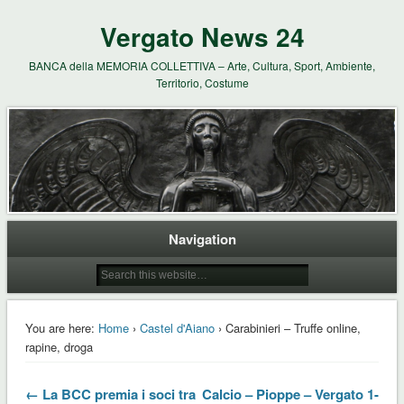
Vergato News 24
BANCA della MEMORIA COLLETTIVA – Arte, Cultura, Sport, Ambiente,
Territorio, Costume
Navigation
You are here:
Home
›
Castel d'Aiano
› Carabinieri – Truffe online,
rapine, droga
← La BCC premia i soci tra
Calcio – Pioppe – Vergato 1-