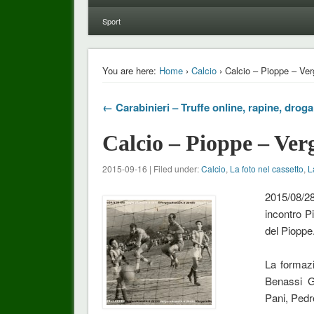
Sport
You are here:
Home
›
Calcio
› Calcio – Pioppe – Ver
← Carabinieri – Truffe online, rapine, droga
Calcio – Pioppe – Ver
2015-09-16 | Filed under:
Calcio
,
La foto nel cassetto
,
L
2015/08/28
incontro P
del Pioppe
La formaz
Benassi Gi
Pani, Pedre