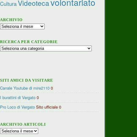
volontariato
Videoteca
Cultura
ARCHIVIO
Archivio
RICERCA PER CATEGORIE
Ricerca
per
categorie
SITI AMICI DA VISITARE
Canale Youtube di mire2110
0
I burattini di Vergato
0
Pro Loco di Vergato
Sito ufficiale 0
ARCHIVIO ARTICOLI
Archivio
articoli