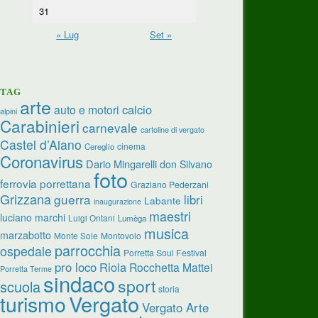
31
« Lug
Set »
TAG
arte
calcio
auto e motori
alpini
Carabinieri
carnevale
cartoline di vergato
Castel d’Aiano
cinema
Cereglio
Coronavirus
Dario Mingarelli
don Silvano
foto
ferrovia porrettana
Graziano Pederzani
Grizzana
guerra
libri
Labante
inaugurazione
maestri
luciano marchi
Luigi Ontani
Lumèga
musica
marzabotto
Monte Sole
Montovolo
parrocchia
ospedale
Porretta Soul Festival
pro loco
Riola
Rocchetta Mattei
Porretta Terme
sindaco
sport
scuola
storia
Vergato
turismo
Vergato Arte