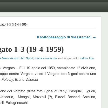
gato 1-3 (19-4-1959)
Il sottopassaggio di Via Gramsci →
gato 1-3 (19-4-1959)
a Memoria sui Libri
,
Sport
,
Storia e memoria
and tagged with:
calcio
,
foto
, Vergato – E’ il 19 aprile del 1959, campionato 1° divisione,
ioppe contro Vergato, vince il Vergato con 3 goal contro uno
.
Foto by: Bruno Valorosi
ione del Vergato
(nella foto il goal di Pani)
; Pasquali, Liguori,
ancarlo, Mengoli, Mazzelli (?), Piazzi, Beccari, Satalino,
lli, Pellegrineschi.