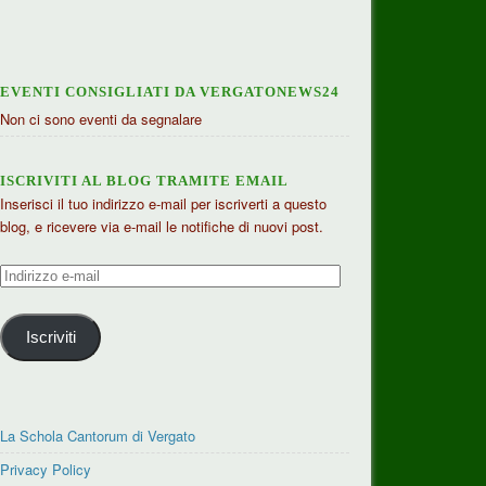
EVENTI CONSIGLIATI DA VERGATONEWS24
Non ci sono eventi da segnalare
ISCRIVITI AL BLOG TRAMITE EMAIL
Inserisci il tuo indirizzo e-mail per iscriverti a questo
blog, e ricevere via e-mail le notifiche di nuovi post.
Indirizzo
e-
mail
Iscriviti
La Schola Cantorum di Vergato
Privacy Policy