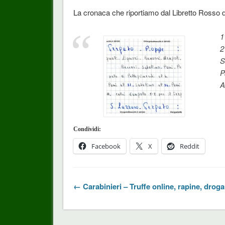
La cronaca che riportiamo dal Libretto Rosso d
1
2
S
P
A
Condividi:
Facebook
X
Reddit
← Carabinieri – Truffe online, rapine, droga