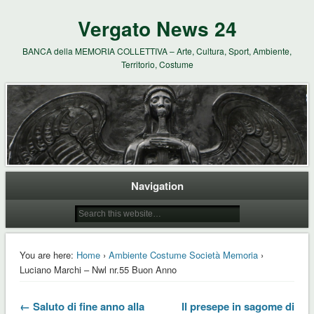
Vergato News 24
BANCA della MEMORIA COLLETTIVA – Arte, Cultura, Sport, Ambiente,
Territorio, Costume
Navigation
You are here:
Home
›
Ambiente Costume Società Memoria
›
Luciano Marchi – Nwl nr.55 Buon Anno
← Saluto di fine anno alla
Il presepe in sagome di