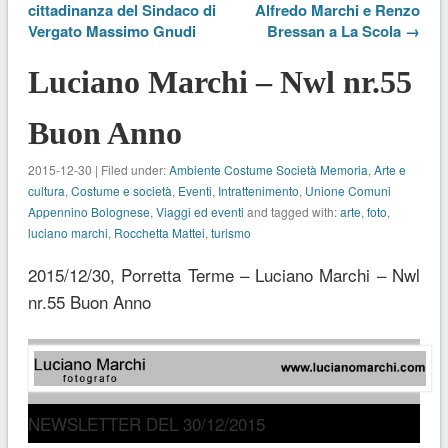
cittadinanza del Sindaco di
Alfredo Marchi e Renzo
Vergato Massimo Gnudi
Bressan a La Scola →
Luciano Marchi – Nwl nr.55
Buon Anno
2015-12-30 | Filed under:
Ambiente Costume Società Memoria
,
Arte e
cultura
,
Costume e società
,
Eventi
,
Intrattenimento
,
Unione Comuni
Appennino Bolognese
,
Viaggi ed eventi
and tagged with:
arte
,
foto
,
luciano marchi
,
Rocchetta Mattei
,
turismo
2015/12/30, Porretta Terme – Luciano Marchi – Nwl
nr.55 Buon Anno
NEWSLETTER DEL 30/12/2015