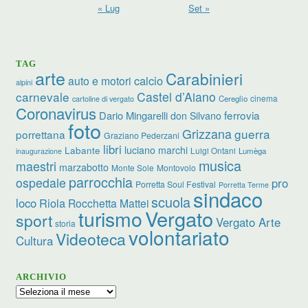
« Lug
Set »
TAG
arte
Carabinieri
calcio
auto e motori
alpini
carnevale
Castel d’Aiano
cinema
Cereglio
cartoline di vergato
Coronavirus
ferrovia
Dario Mingarelli
don Silvano
foto
Grizzana
guerra
porrettana
Graziano Pederzani
libri
luciano marchi
Labante
Luigi Ontani
Lumèga
inaugurazione
musica
maestri
marzabotto
Monte Sole
Montovolo
parrocchia
ospedale
pro
Porretta Soul Festival
Porretta Terme
sindaco
scuola
loco
Riola
Rocchetta Mattei
turismo
Vergato
sport
Vergato Arte
storia
volontariato
Videoteca
Cultura
ARCHIVIO
Archivio