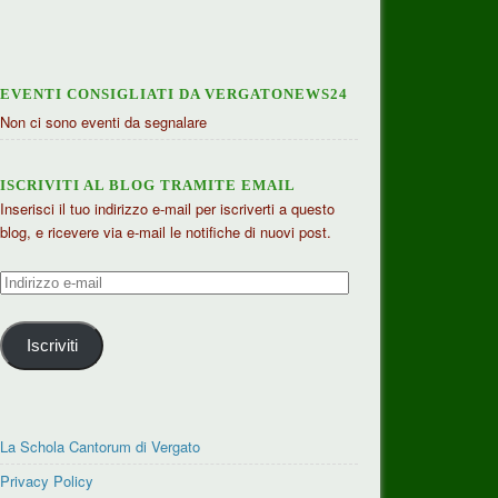
EVENTI CONSIGLIATI DA VERGATONEWS24
Non ci sono eventi da segnalare
ISCRIVITI AL BLOG TRAMITE EMAIL
Inserisci il tuo indirizzo e-mail per iscriverti a questo
blog, e ricevere via e-mail le notifiche di nuovi post.
Indirizzo
e-
mail
Iscriviti
La Schola Cantorum di Vergato
Privacy Policy