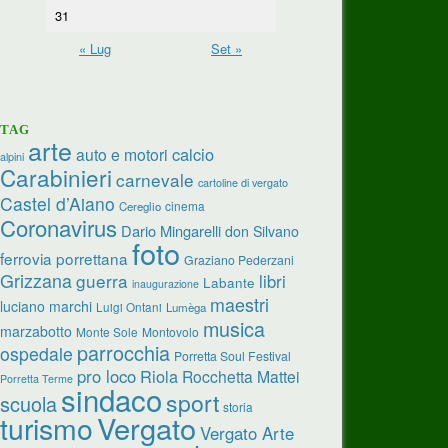
31
« Lug
Set »
TAG
arte
calcio
auto e motori
alpini
Carabinieri
carnevale
cartoline di vergato
Castel d’Aiano
cinema
Cereglio
Coronavirus
Dario Mingarelli
don Silvano
foto
ferrovia porrettana
Graziano Pederzani
Grizzana
guerra
libri
Labante
inaugurazione
maestri
luciano marchi
Luigi Ontani
Lumèga
musica
marzabotto
Monte Sole
Montovolo
parrocchia
ospedale
Porretta Soul Festival
pro loco
Riola
Rocchetta Mattei
Porretta Terme
sindaco
sport
scuola
storia
turismo
Vergato
Vergato Arte