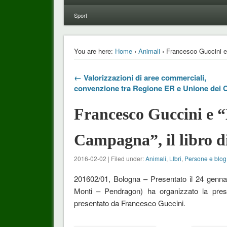
Sport
You are here:
Home
›
Animali
› Francesco Guccini e “
← Valorizzazioni di aree commerciali,
convenzione tra Regione ER e Unione dei
Francesco Guccini e “
Campagna”, il libro d
2016-02-02 | Filed under:
Animali
,
LIbri
,
Persone e blog
201602/01, Bologna – Presentato il 24 gennaio
Monti – Pendragon) ha organizzato la presen
presentato da Francesco Guccini.