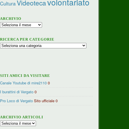
volontariato
Videoteca
Cultura
ARCHIVIO
Archivio
RICERCA PER CATEGORIE
Ricerca
per
categorie
SITI AMICI DA VISITARE
Canale Youtube di mire2110
0
I burattini di Vergato
0
Pro Loco di Vergato
Sito ufficiale 0
ARCHIVIO ARTICOLI
Archivio
articoli