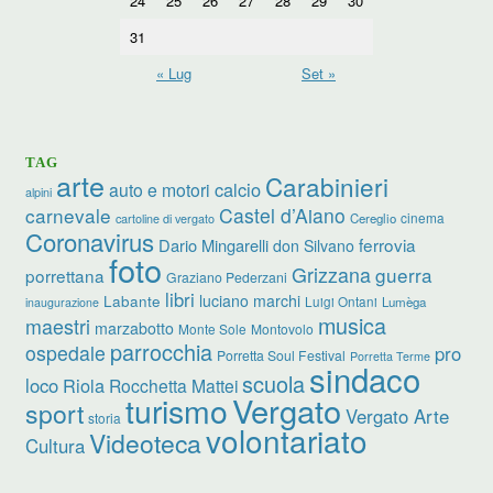
24
25
26
27
28
29
30
31
« Lug
Set »
TAG
arte
Carabinieri
calcio
auto e motori
alpini
carnevale
Castel d’Aiano
cinema
Cereglio
cartoline di vergato
Coronavirus
ferrovia
Dario Mingarelli
don Silvano
foto
Grizzana
guerra
porrettana
Graziano Pederzani
libri
luciano marchi
Labante
Luigi Ontani
Lumèga
inaugurazione
musica
maestri
marzabotto
Monte Sole
Montovolo
parrocchia
ospedale
pro
Porretta Soul Festival
Porretta Terme
sindaco
scuola
loco
Riola
Rocchetta Mattei
turismo
Vergato
sport
Vergato Arte
storia
volontariato
Videoteca
Cultura