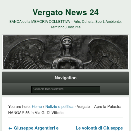
Vergato News 24
BANCA della MEMORIA COLLETTIVA – Arte, Cultura, Sport, Ambiente,
Territorio, Costume
Navigation
You are here:
Home
›
Notizie e politica
› Vergato – Apre la Palextra
HANGAR 56 in Via G. Di Vittorio
← Giuseppe Argentieri e
Le volontà di Giuseppe