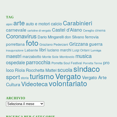
TAG
arte
Carabinieri
calcio
auto e motori
alpini
carnevale
Castel d’Aiano
cinema
Cereglio
cartoline di vergato
Coronavirus
ferrovia
Dario Mingarelli
don Silvano
foto
Grizzana
guerra
porrettana
Graziano Pederzani
libri
luciano marchi
Labante
Luigi Ontani
Lumèga
inaugurazione
musica
maestri
marzabotto
Monte Sole
Montovolo
parrocchia
ospedale
pro
Porretta Soul Festival
Porretta Terme
sindaco
scuola
loco
Riola
Rocchetta Mattei
turismo
Vergato
sport
Vergato Arte
storia
volontariato
Videoteca
Cultura
ARCHIVIO
Archivio
RICERCA PER CATEGORIE