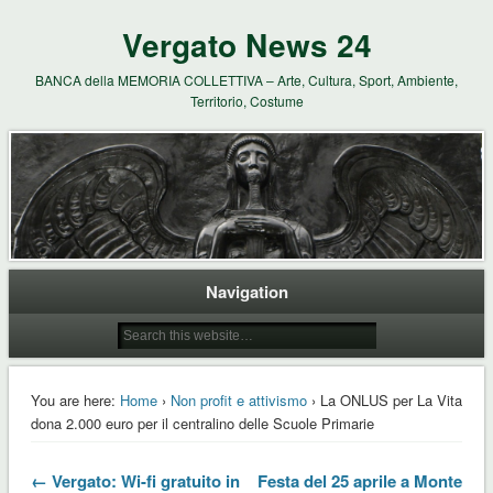
Vergato News 24
BANCA della MEMORIA COLLETTIVA – Arte, Cultura, Sport, Ambiente,
Territorio, Costume
Navigation
You are here:
Home
›
Non profit e attivismo
› La ONLUS per La Vita
dona 2.000 euro per il centralino delle Scuole Primarie
← Vergato: Wi-fi gratuito in
Festa del 25 aprile a Monte