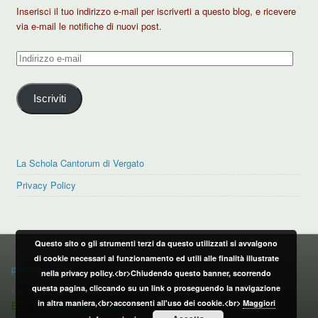
Inserisci il tuo indirizzo e-mail per iscriverti a questo blog, e ricevere
via e-mail le notifiche di nuovi post.
Indirizzo
e-
mail
Iscriviti
La Schola Cantorum di Vergato
Privacy Policy
Questo sito o gli strumenti terzi da questo utilizzati si avvalgono
PRIVACY POLICY
di cookie necessari al funzionamento ed utili alle finalità illustrate
privacy policy
nella privacy policy.<br>Chiudendo questo banner, scorrendo
questa pagina, cliccando su un link o proseguendo la navigazione
CONTATTI:
in altra maniera,<br>acconsenti all'uso dei cookie.<br>
Maggiori
Email:
info@vergatonews24.it