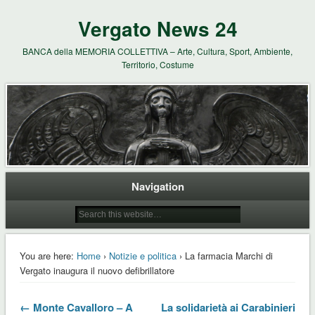
Vergato News 24
BANCA della MEMORIA COLLETTIVA – Arte, Cultura, Sport, Ambiente,
Territorio, Costume
Navigation
You are here:
Home
›
Notizie e politica
› La farmacia Marchi di
Vergato inaugura il nuovo defibrillatore
← Monte Cavalloro – A
La solidarietà ai Carabinieri