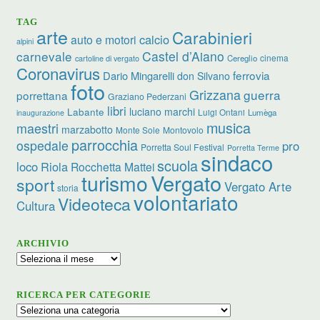
TAG
arte
Carabinieri
calcio
auto e motori
alpini
carnevale
Castel d’Aiano
cinema
Cereglio
cartoline di vergato
Coronavirus
ferrovia
Dario Mingarelli
don Silvano
foto
Grizzana
guerra
porrettana
Graziano Pederzani
libri
luciano marchi
Labante
Luigi Ontani
Lumèga
inaugurazione
musica
maestri
marzabotto
Monte Sole
Montovolo
parrocchia
ospedale
pro
Porretta Soul Festival
Porretta Terme
sindaco
scuola
loco
Riola
Rocchetta Mattei
turismo
Vergato
sport
Vergato Arte
storia
volontariato
Videoteca
Cultura
ARCHIVIO
Archivio
RICERCA PER CATEGORIE
Ricerca