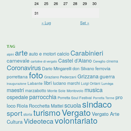
24
25
26
27
28
29
30
31
« Lug
Set »
TAG
arte
Carabinieri
calcio
auto e motori
alpini
carnevale
Castel d’Aiano
cinema
Cereglio
cartoline di vergato
Coronavirus
ferrovia
Dario Mingarelli
don Silvano
foto
Grizzana
guerra
porrettana
Graziano Pederzani
libri
luciano marchi
Labante
Luigi Ontani
Lumèga
inaugurazione
musica
maestri
marzabotto
Monte Sole
Montovolo
parrocchia
ospedale
pro
Porretta Soul Festival
Porretta Terme
sindaco
scuola
loco
Riola
Rocchetta Mattei
turismo
Vergato
sport
Vergato Arte
storia
volontariato
Videoteca
Cultura