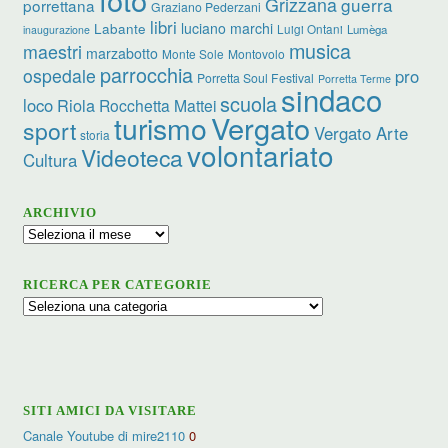
Grizzana
guerra
porrettana
Graziano Pederzani
libri
luciano marchi
Labante
Luigi Ontani
Lumèga
inaugurazione
musica
maestri
marzabotto
Monte Sole
Montovolo
parrocchia
ospedale
pro
Porretta Soul Festival
Porretta Terme
sindaco
scuola
loco
Riola
Rocchetta Mattei
turismo
Vergato
sport
Vergato Arte
storia
volontariato
Videoteca
Cultura
ARCHIVIO
Archivio
RICERCA PER CATEGORIE
Ricerca
per
categorie
SITI AMICI DA VISITARE
Canale Youtube di mire2110
0