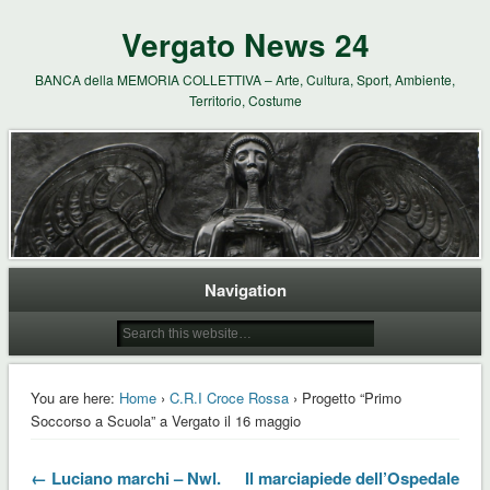
Vergato News 24
BANCA della MEMORIA COLLETTIVA – Arte, Cultura, Sport, Ambiente,
Territorio, Costume
Navigation
You are here:
Home
›
C.R.I Croce Rossa
› Progetto “Primo
Soccorso a Scuola” a Vergato il 16 maggio
← Luciano marchi – Nwl.
Il marciapiede dell’Ospedale