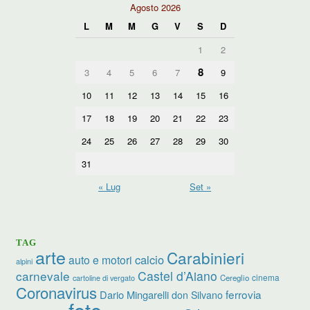
Agosto 2026
L
M
M
G
V
S
D
1
2
8
3
4
5
6
7
9
10
11
12
13
14
15
16
17
18
19
20
21
22
23
24
25
26
27
28
29
30
31
« Lug
Set »
TAG
arte
Carabinieri
calcio
auto e motori
alpini
carnevale
Castel d’Aiano
cinema
Cereglio
cartoline di vergato
Coronavirus
ferrovia
Dario Mingarelli
don Silvano
foto