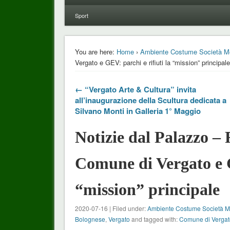
Sport
You are here:
Home
›
Ambiente Costume Società M
Vergato e GEV: parchi e rifiuti la “mission” principale
← “Vergato Arte & Cultura” invita
all’inaugurazione della Scultura dedicata a
Silvano Monti in Galleria 1° Maggio
Notizie dal Palazzo –
Comune di Vergato e G
“mission” principale
2020-07-16 | Filed under:
Ambiente Costume Società 
Bolognese
,
Vergato
and tagged with:
Comune di Vergat