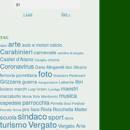
31
« Lug
Set »
TAG
arte
calcio
auto e motori
alpini
Carabinieri
carnevale
cartoline di vergato
Castel d’Aiano
cinema
Cereglio
Coronavirus
Dario Mingarelli
don Silvano
foto
ferrovia porrettana
Graziano Pederzani
Grizzana
guerra
libri
Labante
inaugurazione
maestri
luciano marchi
Luigi Ontani
Lumèga
musica
marzabotto
Monte Sole
Montovolo
parrocchia
ospedale
Porretta Soul Festival
pro loco
Riola
Rocchetta Mattei
Porretta Terme
sindaco
sport
scuola
storia
turismo
Vergato
Vergato Arte