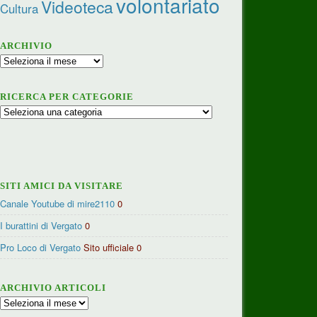
volontariato
Videoteca
Cultura
ARCHIVIO
Archivio
RICERCA PER CATEGORIE
Ricerca
per
categorie
SITI AMICI DA VISITARE
Canale Youtube di mire2110
0
I burattini di Vergato
0
Pro Loco di Vergato
Sito ufficiale 0
ARCHIVIO ARTICOLI
Archivio
articoli