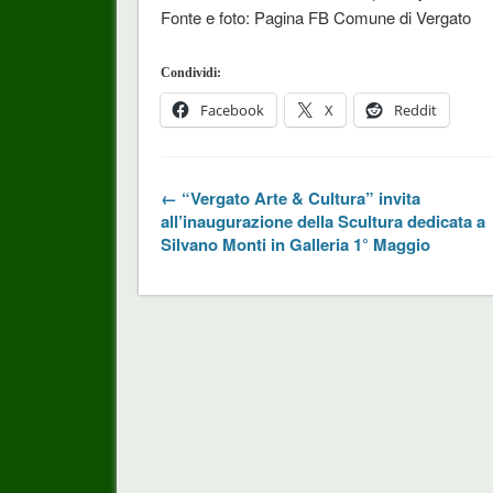
Fonte e foto: Pagina FB Comune di Vergato
Condividi:
Facebook
X
Reddit
← “Vergato Arte & Cultura” invita
all’inaugurazione della Scultura dedicata a
Silvano Monti in Galleria 1° Maggio