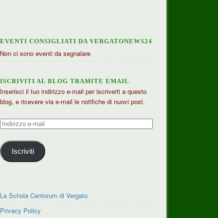
EVENTI CONSIGLIATI DA VERGATONEWS24
Non ci sono eventi da segnalare
ISCRIVITI AL BLOG TRAMITE EMAIL
Inserisci il tuo indirizzo e-mail per iscriverti a questo
blog, e ricevere via e-mail le notifiche di nuovi post.
Indirizzo
e-
mail
Iscriviti
La Schola Cantorum di Vergato
Privacy Policy