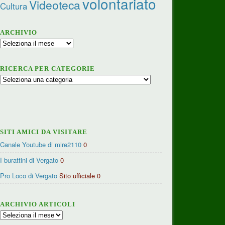
volontariato
Videoteca
Cultura
ARCHIVIO
Archivio
RICERCA PER CATEGORIE
Ricerca
per
categorie
SITI AMICI DA VISITARE
Canale Youtube di mire2110
0
I burattini di Vergato
0
Pro Loco di Vergato
Sito ufficiale 0
ARCHIVIO ARTICOLI
Archivio
articoli