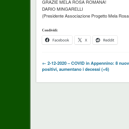
GRAZIE MELA ROSA ROMANA!
DARIO MINGARELLI
(Presidente Associazione Progetto Mela Ros
Condividi:
Facebook
X
Reddit
← 2-12-2020 – COVID in Appennino: 8 nuovi
positivi, aumentano i decessi (+6)