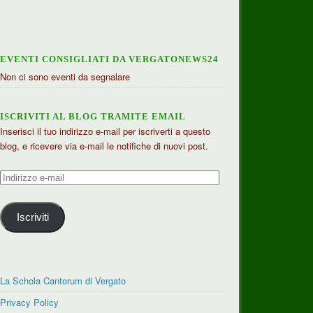
EVENTI CONSIGLIATI DA VERGATONEWS24
Non ci sono eventi da segnalare
ISCRIVITI AL BLOG TRAMITE EMAIL
Inserisci il tuo indirizzo e-mail per iscriverti a questo
blog, e ricevere via e-mail le notifiche di nuovi post.
Indirizzo
e-
mail
Iscriviti
La Schola Cantorum di Vergato
Privacy Policy