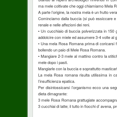
ma mele coltivate che oggi chiamiamo Mela R
A parte l’origine, la nostra mela è un frutto ve
Cominciamo dalla buccia (si può essiccare e po
renale e nelle affezioni dei reni.
• Un cucchiaio di buccia polverizzata in 150 g.
addolcire con miele ed assumere 3-4 volte al g
• Una mela Rosa Romana prima di coricarsi fav
bollendo un paio di Mele Rosa Romana.
• Mangiare 2-3 mele al mattino contro la stitich
mele dopo i pasti.
Mangiarle con la buccia e soprattutto masticar
La mela Rosa romana risulta utilissima in cas
l’insufficienza epatica.
Per disintossicarsi l’organismo ecco una seg
dieta dimagrante:
3 mele Rosa Romana grattugiate accompagnate 
3 cucchiai di latte; il tutto in fiocchi d’ avena, 