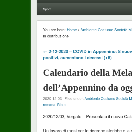
Sport
You are here:
Home
›
Ambiente Costume Società M
in distribuzione
← 2-12-2020 – COVID in Appennino: 8 nuovi
positivi, aumentano i decessi (+6)
Calendario della Me
dell’Appennino da ogg
2020-12-03 | Filed under:
Ambiente Costume Società 
romana
,
Riola
2020/12/03, Vergato – Presentato il nuovo Ca
Un lavoro di mesi per le ricerche storiche e l