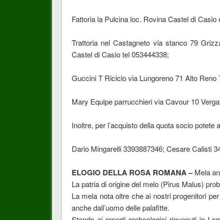
Fattoria la Pulcina loc. Rovina Castel di Casio
Trattoria nel Castagneto via stanco 79 Griz
Castel di Casio tel 053444338;
Guccini T Riciclo via Lungoreno 71 Alto Reno
Mary Equipe parrucchieri via Cavour 10 Vergat
Inoltre, per l’acquisto della quota socio potete a
Dario Mingarelli 3393887346; Cesare Calisti
ELOGIO DELLA ROSA ROMANA –
Mela an
La patria di origine del melo (Pirus Malus) pro
La mela nota oltre che ai nostri progenitori per 
anche dall’uomo delle palafitte.
Stando ai reperti archeologici rinvenuti in 