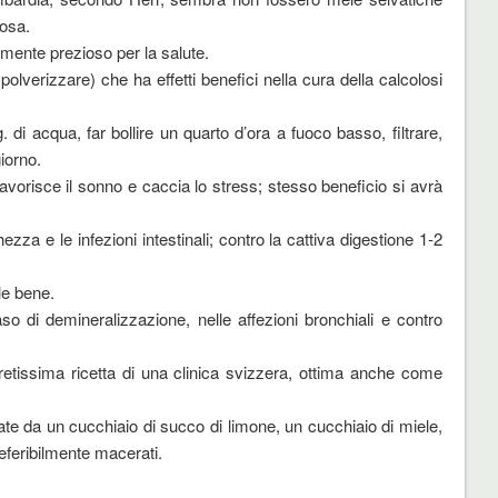
osa.
ramente prezioso per la salute.
lverizzare) che ha effetti benefici nella cura della calcolosi
 di acqua, far bollire un quarto d’ora a fuoco basso, filtrare,
iorno.
orisce il sonno e caccia lo stress; stesso beneficio si avrà
ezza e le infezioni intestinali; contro la cattiva digestione 1-2
le bene.
o di demineralizzazione, nelle affezioni bronchiali e contro
retissima ricetta di una clinica svizzera, ottima anche come
da un cucchiaio di succo di limone, un cucchiaio di miele,
preferibilmente macerati.