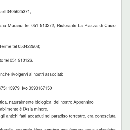
 cell 3405625371;
zana Morandi tel 051 913272; Ristorante La Piazza di Casio
 Terme tel 053422908;
o tel 051 910126.
nche rivolgervi ai nostri associati:
 3475113979; Ivo 3393167150
tica, naturalmente biologica, del nostro Appennino
babilmente è l’Asia minore.
gli antichi fatti accaduti nel paradiso terrestre, era conosciuta
Lombardia, secondo Herr, sembra non fossero mele selvatiche