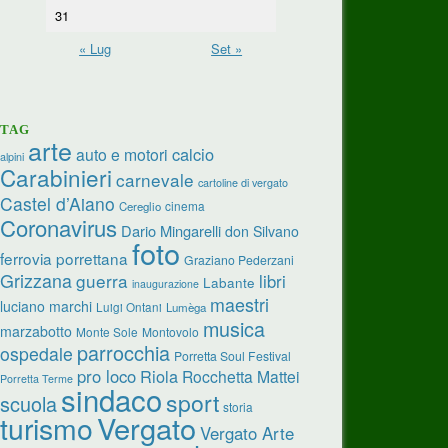
31
« Lug
Set »
TAG
arte
calcio
auto e motori
alpini
Carabinieri
carnevale
cartoline di vergato
Castel d’Aiano
cinema
Cereglio
Coronavirus
Dario Mingarelli
don Silvano
foto
ferrovia porrettana
Graziano Pederzani
Grizzana
guerra
libri
Labante
inaugurazione
maestri
luciano marchi
Luigi Ontani
Lumèga
musica
marzabotto
Monte Sole
Montovolo
parrocchia
ospedale
Porretta Soul Festival
pro loco
Riola
Rocchetta Mattei
Porretta Terme
sindaco
sport
scuola
storia
turismo
Vergato
Vergato Arte