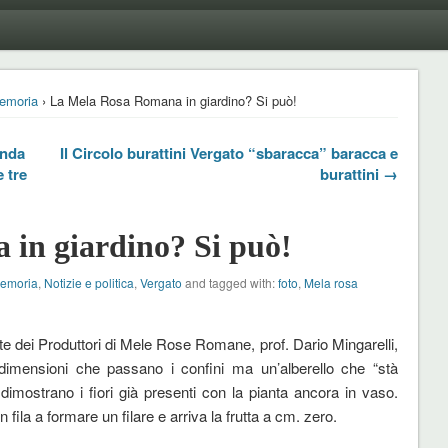
emoria
› La Mela Rosa Romana in giardino? Si può!
anda
Il Circolo burattini Vergato “sbaracca” baracca e
e tre
burattini →
in giardino? Si può!
Memoria
,
Notizie e politica
,
Vergato
and tagged with:
foto
,
Mela rosa
e dei Produttori di Mele Rose Romane, prof. Dario Mingarelli,
 dimensioni che passano i confini ma un’alberello che “stà
 dimostrano i fiori già presenti con la pianta ancora in vaso.
n fila a formare un filare e arriva la frutta a cm. zero.