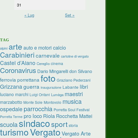
31
« Lug
Set »
TAG
arte
calcio
auto e motori
alpini
Carabinieri
carnevale
cartoline di vergato
Castel d’Aiano
cinema
Cereglio
Coronavirus
Dario Mingarelli
don Silvano
foto
ferrovia porrettana
Graziano Pederzani
Grizzana
guerra
libri
Labante
inaugurazione
maestri
luciano marchi
Luigi Ontani
Lumèga
musica
marzabotto
Monte Sole
Montovolo
parrocchia
ospedale
Porretta Soul Festival
pro loco
Riola
Rocchetta Mattei
Porretta Terme
sindaco
sport
scuola
storia
turismo
Vergato
Vergato Arte