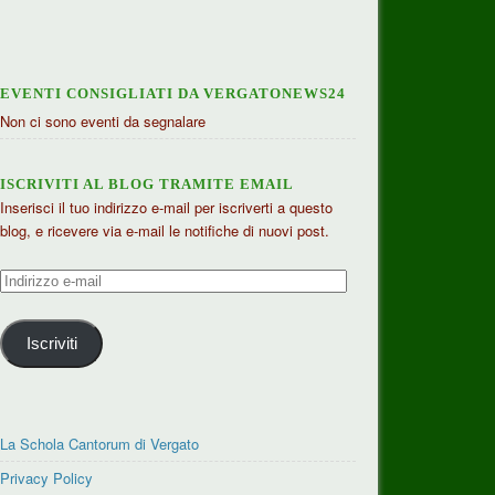
EVENTI CONSIGLIATI DA VERGATONEWS24
Non ci sono eventi da segnalare
ISCRIVITI AL BLOG TRAMITE EMAIL
Inserisci il tuo indirizzo e-mail per iscriverti a questo
blog, e ricevere via e-mail le notifiche di nuovi post.
Indirizzo
e-
mail
Iscriviti
La Schola Cantorum di Vergato
Privacy Policy