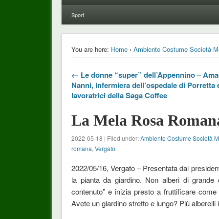
Sport
You are here:
Home
›
Ambiente Costume Società M
← Le donne “super” dell’Appennino – Am
Nanni, infermiera dell’ospedale di Porretta 
lavoratrici della Saga Coffee
La Mela Rosa Romana 
2022-05-18 | Filed under:
Ambiente Costume Società 
romana
,
Vergato
2022/05/16, Vergato – Presentata dal president
la pianta da giardino. Non alberi di grande
contenuto” e inizia presto a fruttificare come
Avete un giardino stretto e lungo? Più alberelli i