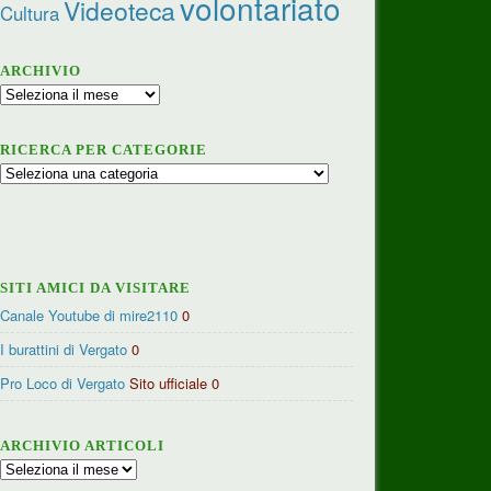
volontariato
Videoteca
Cultura
ARCHIVIO
Archivio
RICERCA PER CATEGORIE
Ricerca
per
categorie
SITI AMICI DA VISITARE
Canale Youtube di mire2110
0
I burattini di Vergato
0
Pro Loco di Vergato
Sito ufficiale 0
ARCHIVIO ARTICOLI
Archivio
articoli