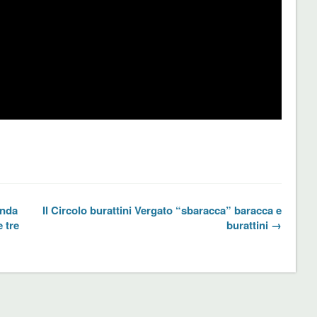
anda
Il Circolo burattini Vergato “sbaracca” baracca e
e tre
burattini →