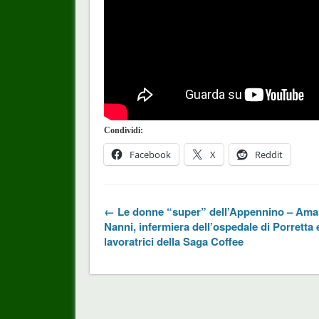
Condividi:
Facebook
X
Reddit
← Le donne “super” dell’Appennino – Am
Nanni, infermiera dell’ospedale di Porretta 
lavoratrici della Saga Coffee