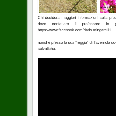
Chi desidera maggiori informazioni sulla pro
deve contattare il professore i
https://www.facebook.com/dario.mingarelli1
nonchè presso la sua “reggia” di Tavernola do
selvatiche.