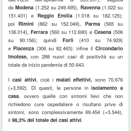
da
(1.252 su 249.495),
(1.022 su
Modena
Ravenna
151.431) e
(1.018 su 182.125);
Reggio Emilia
poi
(862 su 152.049),
(565 su
Rimini
Parma
136.014),
(560 su 112.690) e
(506
Ferrara
Cesena
su 90.156); quindi
(410 su 74.929)
Forlì
e
(306 su 82.463); infine il
Piacenza
Circondario
con 288 nuovi casi di positività su un
Imolese,
totale da inizio pandemia di 50.643.
I
, cioè i
sono 70.676
casi attivi
malati effettivi,
(+3.592). Di questi, le persone in
isolamento a
, ovvero quelle con sintomi lievi che non
casa
richiedono cure ospedaliere o risultano prive di
sintomi, sono complessivamente 69.454 (+3.544),
il
.
98,3% del totale dei casi attivi