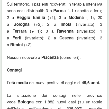
Sul territorio, i pazienti ricoverati in terapia intensiva
sono così distribuiti: 3 a
(+1 rispetto a ieri);
Parma
2 a
(+1); 3 a
(+1), 20
Reggio Emilia
Modena
a
(+2); 2 a
(invariato); 3
Bologna
Imola
a
(+ 1); 3 a
(invariato); 1
Ferrara
Ravenna
a
(invariato); 2 a
(invariato); 3
Forlì
Cesena
a
(+2).
Rimini
Nessun ricovero a
(come ieri).
Piacenza
Contagi
L’
dei nuovi positivi di oggi è di
età media
45,6 anni.
La situazione dei contagi nelle province
vede
con 1.882 nuovi casi (su un totale
Bologna
dall’inizio dell’epidemia di 335.997), seguita