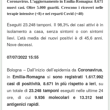
Coronavirus. L’aggiornamento in Emilia-Romagna: 8.671
nuovi casi. Oltre 5.000 guariti. Crescono i ricoveri nelle
terapie intensive (+8) e nei reparti Covid (+40)
Eseguiti 23.248 tamponi. Il 98,3% dei casi attivi è in
isolamento a casa, senza sintomi o con sintomi
lievi. L’età media dei nuovi positivi è di 45,6 anni.
Nove decessi.
07/07/2022 15:55
Bologna – Dall’inizio dell’epidemia da
,
Coronavirus
in
si
Emilia-Romagna
sono registrati 1.617.992
,
, su
casi
di positività
8.671 in più rispetto a ieri
un totale di
eseguiti nelle ultime 24
23.248
tamponi
ore, di cui
9.936 molecolari e 13.312 test
.
antigenici rapidi