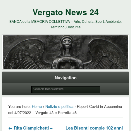
Vergato News 24
BANCA della MEMORIA COLLETTIVA – Arte, Cultura, Sport, Ambiente,
Territorio, Costume
Navigation
You are here:
Home
›
Notizie e politica
› Report Covid in Appennino
del 4/07/2022 – Vergato 43 e Porretta 46
← Rita Ciampichetti –
Lea Bisonti compie 102 anni