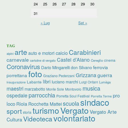
24
25
26
27
28
29
30
31
« Lug
Set »
TAG
arte
Carabinieri
calcio
auto e motori
alpini
carnevale
Castel d’Aiano
cinema
Cereglio
cartoline di vergato
Coronavirus
ferrovia
Dario Mingarelli
don Silvano
foto
Grizzana
guerra
porrettana
Graziano Pederzani
libri
luciano marchi
Labante
Luigi Ontani
Lumèga
inaugurazione
musica
maestri
marzabotto
Monte Sole
Montovolo
parrocchia
ospedale
pro
Porretta Soul Festival
Porretta Terme
sindaco
scuola
loco
Riola
Rocchetta Mattei
turismo
Vergato
sport
Vergato Arte
storia
volontariato
Videoteca
Cultura