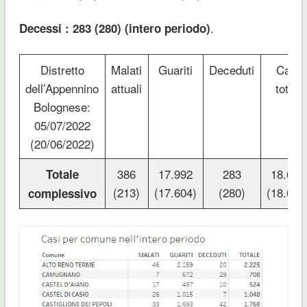
.
Decessi : 283 (280) (intero periodo)
Distretto
Malati
Guariti
Deceduti
Casi
dell’Appennino
attuali
totali
Bolognese:
05/07/2022
(20/06/2022)
386
17.992
283
18.661
Totale
(213)
(17.604)
(280)
(18.097
complessivo