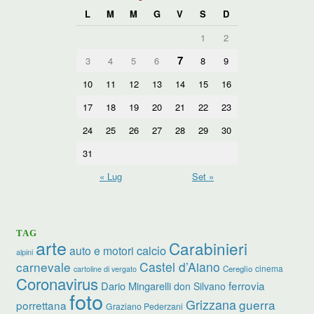
L
M
M
G
V
S
D
1
2
7
3
4
5
6
8
9
10
11
12
13
14
15
16
17
18
19
20
21
22
23
24
25
26
27
28
29
30
31
« Lug
Set »
TAG
arte
Carabinieri
calcio
auto e motori
alpini
carnevale
Castel d’Aiano
cinema
Cereglio
cartoline di vergato
Coronavirus
ferrovia
Dario Mingarelli
don Silvano
foto
Grizzana
guerra
porrettana
Graziano Pederzani