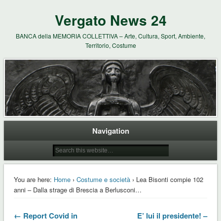
Vergato News 24
BANCA della MEMORIA COLLETTIVA – Arte, Cultura, Sport, Ambiente,
Territorio, Costume
Navigation
You are here:
Home
›
Costume e società
› Lea Bisonti compie 102
anni – Dalla strage di Brescia a Berlusconi…
← Report Covid in
E’ lui il presidente! –