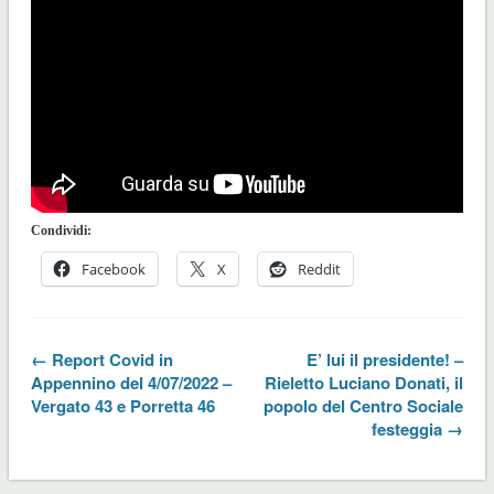
Condividi:
Facebook
X
Reddit
← Report Covid in
E’ lui il presidente! –
Appennino del 4/07/2022 –
Rieletto Luciano Donati, il
Vergato 43 e Porretta 46
popolo del Centro Sociale
festeggia →