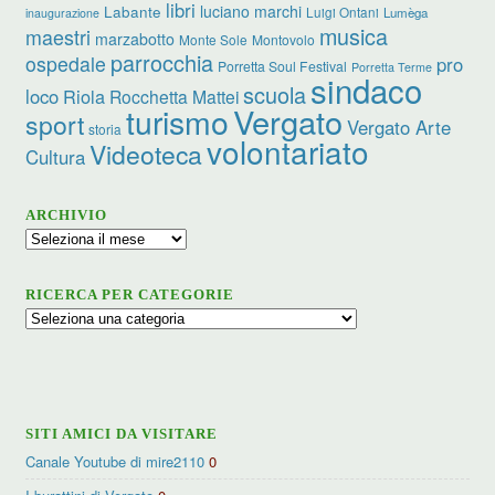
libri
luciano marchi
Labante
Luigi Ontani
Lumèga
inaugurazione
musica
maestri
marzabotto
Monte Sole
Montovolo
parrocchia
ospedale
pro
Porretta Soul Festival
Porretta Terme
sindaco
scuola
loco
Riola
Rocchetta Mattei
turismo
Vergato
sport
Vergato Arte
storia
volontariato
Videoteca
Cultura
ARCHIVIO
Archivio
RICERCA PER CATEGORIE
Ricerca
per
categorie
SITI AMICI DA VISITARE
Canale Youtube di mire2110
0