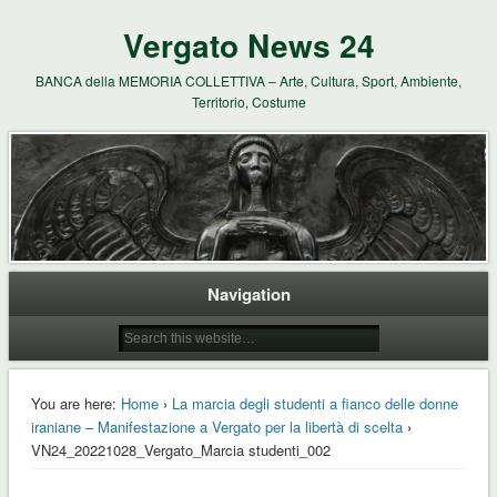
Vergato News 24
BANCA della MEMORIA COLLETTIVA – Arte, Cultura, Sport, Ambiente,
Territorio, Costume
Navigation
You are here:
Home
›
La marcia degli studenti a fianco delle donne
iraniane – Manifestazione a Vergato per la libertà di scelta
›
VN24_20221028_Vergato_Marcia studenti_002