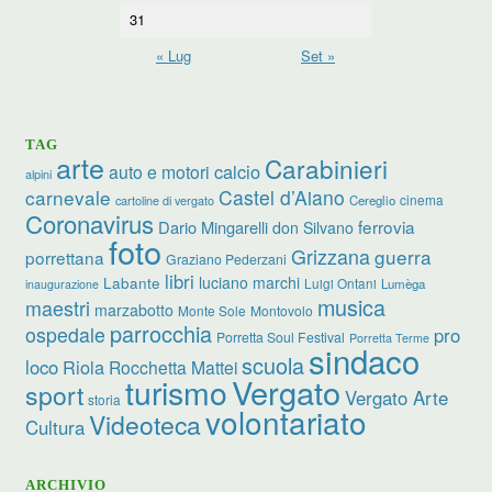
31
« Lug
Set »
TAG
arte
Carabinieri
calcio
auto e motori
alpini
carnevale
Castel d’Aiano
cinema
Cereglio
cartoline di vergato
Coronavirus
ferrovia
Dario Mingarelli
don Silvano
foto
Grizzana
guerra
porrettana
Graziano Pederzani
libri
luciano marchi
Labante
Luigi Ontani
Lumèga
inaugurazione
musica
maestri
marzabotto
Monte Sole
Montovolo
parrocchia
ospedale
pro
Porretta Soul Festival
Porretta Terme
sindaco
scuola
loco
Riola
Rocchetta Mattei
turismo
Vergato
sport
Vergato Arte
storia
volontariato
Videoteca
Cultura
ARCHIVIO