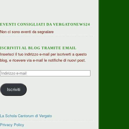
EVENTI CONSIGLIATI DA VERGATONEWS24
Non ci sono eventi da segnalare
ISCRIVITI AL BLOG TRAMITE EMAIL
Inserisci il tuo indirizzo e-mail per iscriverti a questo
blog, e ricevere via e-mail le notifiche di nuovi post.
Indirizzo
e-
mail
Iscriviti
La Schola Cantorum di Vergato
Privacy Policy