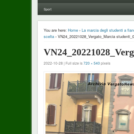
Sport
You are here:
Home
›
La marcia degli studenti a fian
scelta
› VN24_20221028_Vergato_Marcia studenti_
VN24_20221028_Verga
2022-10-28 | Full size is
720 × 540
pixels