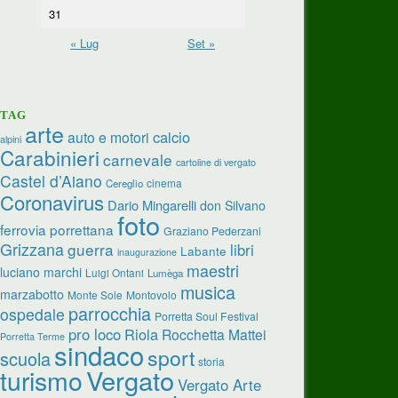
31
« Lug
Set »
TAG
arte
calcio
auto e motori
alpini
Carabinieri
carnevale
cartoline di vergato
Castel d’Aiano
cinema
Cereglio
Coronavirus
Dario Mingarelli
don Silvano
foto
ferrovia porrettana
Graziano Pederzani
Grizzana
guerra
libri
Labante
inaugurazione
maestri
luciano marchi
Luigi Ontani
Lumèga
musica
marzabotto
Monte Sole
Montovolo
parrocchia
ospedale
Porretta Soul Festival
pro loco
Riola
Rocchetta Mattei
Porretta Terme
sindaco
sport
scuola
storia
turismo
Vergato
Vergato Arte