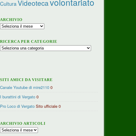
volontariato
Videoteca
Cultura
ARCHIVIO
Archivio
RICERCA PER CATEGORIE
Ricerca
per
categorie
SITI AMICI DA VISITARE
Canale Youtube di mire2110
0
I burattini di Vergato
0
Pro Loco di Vergato
Sito ufficiale 0
ARCHIVIO ARTICOLI
Archivio
articoli