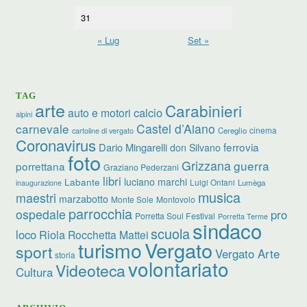
31
« Lug
Set »
TAG
arte
Carabinieri
calcio
auto e motori
alpini
carnevale
Castel d’Aiano
cinema
Cereglio
cartoline di vergato
Coronavirus
ferrovia
Dario Mingarelli
don Silvano
foto
Grizzana
guerra
porrettana
Graziano Pederzani
libri
luciano marchi
Labante
Luigi Ontani
Lumèga
inaugurazione
musica
maestri
marzabotto
Monte Sole
Montovolo
parrocchia
ospedale
pro
Porretta Soul Festival
Porretta Terme
sindaco
scuola
loco
Riola
Rocchetta Mattei
turismo
Vergato
sport
Vergato Arte
storia
volontariato
Videoteca
Cultura