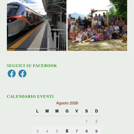
SEGUICI SU FACEBOOK
Facebook
Facebook
CALENDARIO EVENTI
Agosto 2026
L
M
M
G
V
S
D
1
2
6
3
4
5
7
8
9