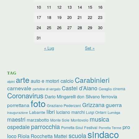
10
11
12
13
14
15
16
17
18
19
20
21
22
23
24
25
26
27
28
29
30
31
« Lug
Set »
TAG
arte
Carabinieri
calcio
auto e motori
alpini
carnevale
Castel d’Aiano
cinema
Cereglio
cartoline di vergato
Coronavirus
ferrovia
Dario Mingarelli
don Silvano
foto
Grizzana
guerra
porrettana
Graziano Pederzani
libri
Labante
luciano marchi
Luigi Ontani
Lumèga
inaugurazione
musica
maestri
marzabotto
Monte Sole
Montovolo
parrocchia
ospedale
pro
Porretta Soul Festival
Porretta Terme
sindaco
scuola
loco
Riola
Rocchetta Mattei