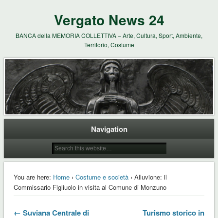
Vergato News 24
BANCA della MEMORIA COLLETTIVA – Arte, Cultura, Sport, Ambiente,
Territorio, Costume
Navigation
You are here:
Home
›
Costume e società
› Alluvione: il
Commissario Figliuolo in visita al Comune di Monzuno
← Suviana Centrale di
Turismo storico in