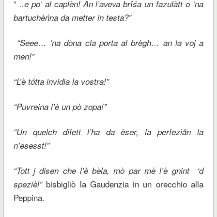
“
..e po’ al caplèn! An l’aveva brîśa un fazulàtt o ‘na
bartuchèńna da metter in testa?”
“Seee… ‘na dòna cla porta al brègh… an la voj a
men!”
“L’è tótta invidia la vostra!”
“Puvreina l’è un pò zopa!”
“Un quelch difett l’ha da èser, la perfeziån la
n’esesst!”
“Tott j disen che l’è bèla, mò par mè l’è gnint ‘d
bisbigliò la Gaudenzia in un orecchio alla
spezièl”
Peppina.