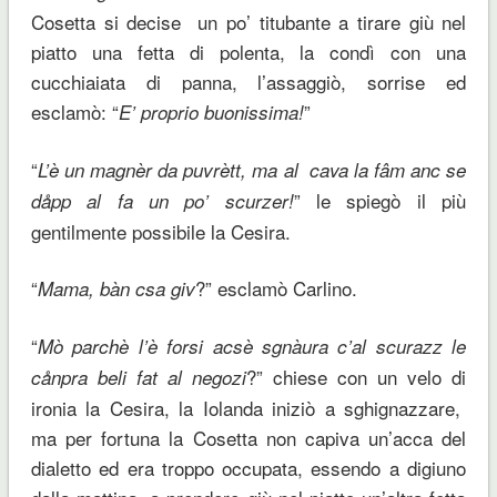
Cosetta si decise un po’ titubante a tirare giù nel
piatto una fetta di polenta, la condì con una
cucchiaiata di panna, l’assaggiò, sorrise ed
esclamò: “
”
E’ proprio buonissima!
“
L’è un magnèr da puvrètt, ma al cava la fâm anc se
” le spiegò il più
dåpp al fa un po’ scurzer!
gentilmente possibile la Cesira.
“
?” esclamò Carlino.
Mama, bàn csa giv
“
Mò parchè l’è forsi acsè sgnàura c’al scurazz le
?” chiese con un velo di
cånpra beli fat al negozi
ironia la Cesira, la Iolanda iniziò a sghignazzare,
ma per fortuna la Cosetta non capiva un’acca del
dialetto ed era troppo occupata, essendo a digiuno