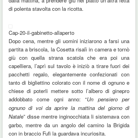
dalla mattina, a prendere giù nel piatto un’altra fetta
di polenta stavolta con la ricotta.
Cap-20-il-gabinetto-allaperto
Dopo cena, mentre gli uomini iniziarono a farsi una
partita a briscola, la Cosetta risalì in camera e tornò
giù con quella strana scatola che era poi una
capelliera, l’aprì sul tavolo è iniziò a tirare fuori dei
pacchetti regalo, elegantemente confezionati con
tanto di bigliettino colorato con il nome di ognuno e
chiese di poterli mettere sotto l’albero di ginepro
addobbato come ogni anno: “
Un pensiero per
ognuno di voi da aprire la mattina del giorno di
e” disse mentre inginocchiata li sistemava con
Natal
garbo, mentre da un angolo del camino la Brigida
con in braccio Fufi la guardava incuriosita.