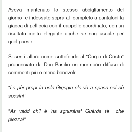
Aveva mantenuto lo stesso abbigliamento del
giorno e indossato sopra al completo a pantaloni la
giacca di pelliccia con il cappello coordinato, con un
risultato molto elegante anche se non usuale per
quel paese.
Si sentì allora come sottofondo al “Corpo di Cristo”
pronunciato da Don Basilio un mormorio diffuso di
commenti più o meno benevoli:
“
La pèr propi la bela Gigogin cla và a spass col sò
sposin!”
“
As vàdd ch’l è ‘na sgnuråna! Guèrda tè che
”
plezza!