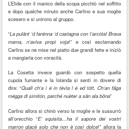
L’Elide con il manico della scopa picchiò nel soffitto
e dopo qualche minuto anche Carlino e sua moglie
scesero e si unirono al gruppo.
“
La pulänt ‘d farénna ‘d castagna con l’
arcòta! Brava
!” e così esclamando
mama, n’aviva propi voja
Carlino se ne mise nel piatto due grandi fette e iniziò
a mangiarla con voracità.
La Cosetta invece guardò con sospetto quella
cupola fumante e la Iolanda si sentì in dovere di
dire: “
Quall ch’a i é in tèvla l é ed tótt. Ch’an fâga
”
mégga di simitón, parché nuèter a sän ala bôna
Carlino allora si chinò verso la moglie e le sussurrò
all’orecchio “
E’ squisita…ha il sapore dei vostri
!” allora la
marron glacè solo che non è così dolce