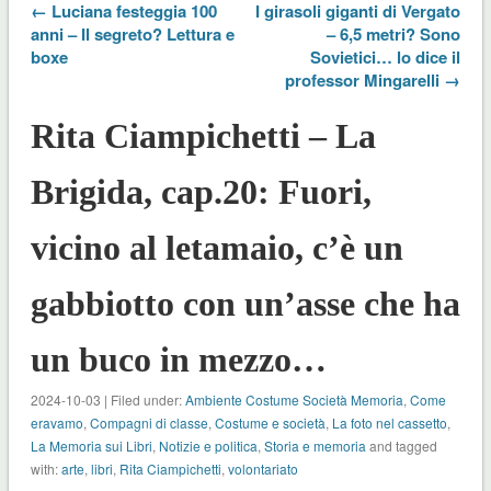
← Luciana festeggia 100
I girasoli giganti di Vergato
anni – Il segreto? Lettura e
– 6,5 metri? Sono
boxe
Sovietici… lo dice il
professor Mingarelli →
Rita Ciampichetti – La
Brigida, cap.20: Fuori,
vicino al letamaio, c’è un
gabbiotto con un’asse che ha
un buco in mezzo…
2024-10-03 | Filed under:
Ambiente Costume Società Memoria
,
Come
eravamo
,
Compagni di classe
,
Costume e società
,
La foto nel cassetto
,
La Memoria sui Libri
,
Notizie e politica
,
Storia e memoria
and tagged
with:
arte
,
libri
,
Rita Ciampichetti
,
volontariato