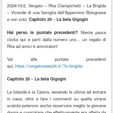
2024/10/2, Vergato – Rita Ciampichetti – La Brigida
– Vicende di una famiglia dell’Appennino Bolognese
e non solo:
–
Capitolo 20
La bela Gigogin
Niente paura
Hai perso le puntate precedenti?
clicka qui e parti dalla numero uno… un regalo di
Rita ad amici e ammiratori!
Vai alle puntate precedenti
qui;
https://vergatonews24.it//?s=brigida
–
Capitolo 20
La bela Gigogin
La Iolanda e la Cesira, essendo le ultime ad entrare
in casa, oltre a fare i commenti su quella strana
scatola poterono anche osservare meglio la giovane
donna e constatare che effettivamente era affetta da