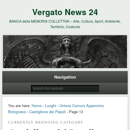
Vergato News 24
BANCA della MEMORIA COLLETTIVA – Arte, Cultura, Sport, Ambiente,
Territorio, Costume
Navigation
You are here:
Home
›
Luoghi
›
Unione Comuni Appennino
Bolognese
›
Castiglione dei Pepoli
› Page 13
CURRENTLY BROWSING CATEGORY