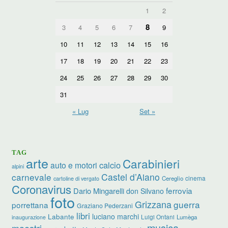
1
2
8
3
4
5
6
7
9
10
11
12
13
14
15
16
17
18
19
20
21
22
23
24
25
26
27
28
29
30
31
« Lug
Set »
TAG
arte
Carabinieri
calcio
auto e motori
alpini
carnevale
Castel d’Aiano
cinema
Cereglio
cartoline di vergato
Coronavirus
ferrovia
Dario Mingarelli
don Silvano
foto
Grizzana
guerra
porrettana
Graziano Pederzani
libri
luciano marchi
Labante
Luigi Ontani
Lumèga
inaugurazione
musica
maestri