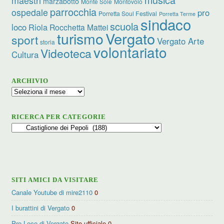
marzabotto
Monte Sole
Montovolo
parrocchia
ospedale
pro
Porretta Soul Festival
Porretta Terme
sindaco
scuola
loco
Riola
Rocchetta Mattei
turismo
Vergato
sport
Vergato Arte
storia
volontariato
Videoteca
Cultura
ARCHIVIO
Archivio
RICERCA PER CATEGORIE
Ricerca
per
categorie
SITI AMICI DA VISITARE
Canale Youtube di mire2110
0
I burattini di Vergato
0
Pro Loco di Vergato
Sito ufficiale 0