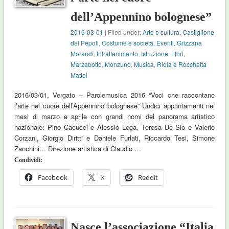
dell’Appennino bolognese”
2016-03-01
| Filed under:
Arte e cultura
,
Castiglione
dei Pepoli
,
Costume e società
,
Eventi
,
Grizzana
Morandi
,
Intrattenimento
,
Istruzione
,
LIbri
,
Marzabotto
,
Monzuno
,
Musica
,
Riola e Rocchetta
Mattei
2016/03/01, Vergato – Parolemusica 2016 “Voci che raccontano
l’arte nel cuore dell’Appennino bolognese” Undici appuntamenti nei
mesi di marzo e aprile con grandi nomi del panorama artistico
nazionale: Pino Cacucci e Alessio Lega, Teresa De Sio e Valerio
Corzani, Giorgio Diritti e Daniele Furlati, Riccardo Tesi, Simone
Zanchini… Direzione artistica di Claudio …
Condividi:
Facebook
X
Reddit
Nasce l’associazione “Italia