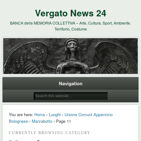
Vergato News 24
BANCA della MEMORIA COLLETTIVA – Arte, Cultura, Sport, Ambiente,
Territorio, Costume
Navigation
You are here:
Home
›
Luoghi
›
Unione Comuni Appennino
Bolognese
›
Marzabotto
› Page 11
CURRENTLY BROWSING CATEGORY