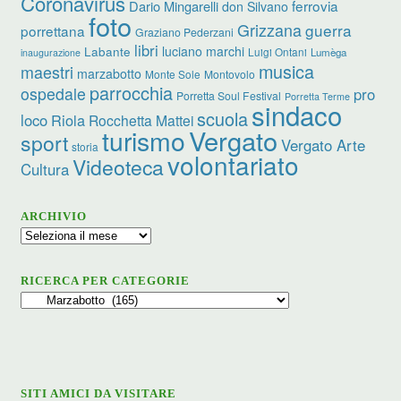
Coronavirus
ferrovia
Dario Mingarelli
don Silvano
foto
Grizzana
guerra
porrettana
Graziano Pederzani
libri
luciano marchi
Labante
Luigi Ontani
Lumèga
inaugurazione
musica
maestri
marzabotto
Monte Sole
Montovolo
parrocchia
ospedale
pro
Porretta Soul Festival
Porretta Terme
sindaco
scuola
loco
Riola
Rocchetta Mattei
turismo
Vergato
sport
Vergato Arte
storia
volontariato
Videoteca
Cultura
ARCHIVIO
Archivio
RICERCA PER CATEGORIE
Ricerca
per
categorie
SITI AMICI DA VISITARE