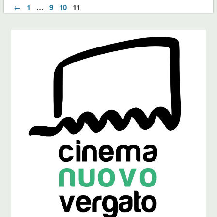
←
1
…
9
10
11