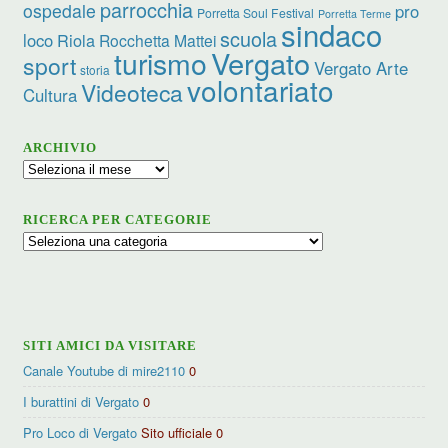
parrocchia
ospedale
pro
Porretta Soul Festival
Porretta Terme
sindaco
scuola
loco
Riola
Rocchetta Mattei
turismo
Vergato
sport
Vergato Arte
storia
volontariato
Videoteca
Cultura
ARCHIVIO
Archivio
RICERCA PER CATEGORIE
Ricerca
per
categorie
SITI AMICI DA VISITARE
Canale Youtube di mire2110
0
I burattini di Vergato
0
Pro Loco di Vergato
Sito ufficiale 0