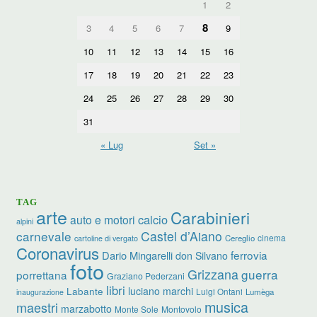
1
2
8
3
4
5
6
7
9
10
11
12
13
14
15
16
17
18
19
20
21
22
23
24
25
26
27
28
29
30
31
« Lug
Set »
TAG
arte
Carabinieri
calcio
auto e motori
alpini
carnevale
Castel d’Aiano
cinema
Cereglio
cartoline di vergato
Coronavirus
ferrovia
Dario Mingarelli
don Silvano
foto
Grizzana
guerra
porrettana
Graziano Pederzani
libri
luciano marchi
Labante
Luigi Ontani
Lumèga
inaugurazione
musica
maestri
marzabotto
Monte Sole
Montovolo