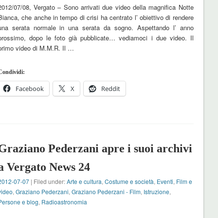
2012/07/08, Vergato – Sono arrivati due video della magnifica Notte
Bianca, che anche in tempo di crisi ha centrato l’ obiettivo di rendere
una serata normale in una serata da sogno. Aspettando l’ anno
prossimo, dopo le foto già pubblicate… vediamoci i due video. Il
primo video di M.M.R. Il …
Condividi:
Facebook
X
Reddit
Graziano Pederzani apre i suoi archivi
a Vergato News 24
2012-07-07
| Filed under:
Arte e cultura
,
Costume e società
,
Eventi
,
Film e
video
,
Graziano Pederzani
,
Graziano Pederzani - Film
,
Istruzione
,
Persone e blog
,
Radioastronomia