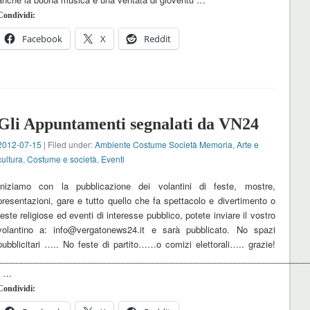
Condividi:
Facebook
X
Reddit
Gli Appuntamenti segnalati da VN24
2012-07-15
| Filed under:
Ambiente Costume Società Memoria
,
Arte e
cultura
,
Costume e società
,
Eventi
Iniziamo con la pubblicazione dei volantini di feste, mostre,
presentazioni, gare e tutto quello che fa spettacolo e divertimento o
feste religiose ed eventi di interesse pubblico, potete inviare il vostro
volantino a: info@vergatonews24.it e sarà pubblicato. No spazi
pubblicitari ….. No feste di partito……o comizi elettorali….. grazie!
_______________________________________________________________
…
Condividi: