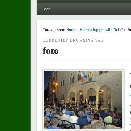
Sport
You are here:
Home
›
Entries tagged with "foto"
› Pa
CURRENTLY BROWSING TAG
foto