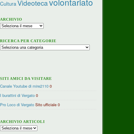
volontariato
Videoteca
Cultura
ARCHIVIO
Archivio
RICERCA PER CATEGORIE
Ricerca
per
categorie
SITI AMICI DA VISITARE
Canale Youtube di mire2110
0
I burattini di Vergato
0
Pro Loco di Vergato
Sito ufficiale 0
ARCHIVIO ARTICOLI
Archivio
articoli