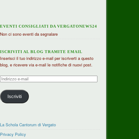
EVENTI CONSIGLIATI DA VERGATONEWS24
Non ci sono eventi da segnalare
ISCRIVITI AL BLOG TRAMITE EMAIL
Inserisci il tuo indirizzo e-mail per iscriverti a questo
blog, e ricevere via e-mail le notifiche di nuovi post.
Indirizzo
e-
mail
Iscriviti
La Schola Cantorum di Vergato
Privacy Policy