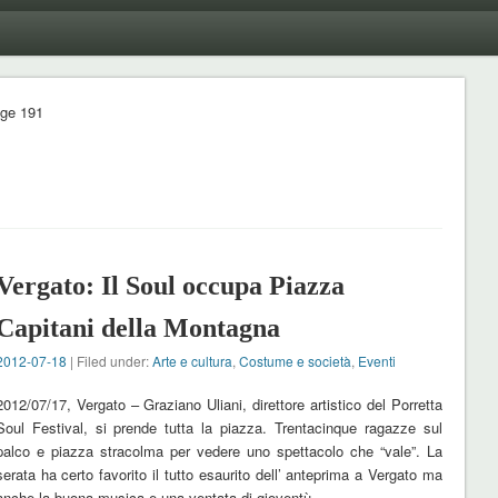
ge 191
Vergato: Il Soul occupa Piazza
Capitani della Montagna
2012-07-18
| Filed under:
Arte e cultura
,
Costume e società
,
Eventi
2012/07/17, Vergato – Graziano Uliani, direttore artistico del Porretta
Soul Festival, si prende tutta la piazza. Trentacinque ragazze sul
palco e piazza stracolma per vedere uno spettacolo che “vale”. La
serata ha certo favorito il tutto esaurito dell’ anteprima a Vergato ma
anche la buona musica e una ventata di gioventù …