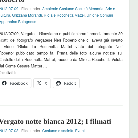
2012-07-09
| Filed under:
Ambiente Costume Società Memoria
,
Arte e
cultura
,
Grizzana Morandi
,
Riola e Rocchetta Mattei
,
Unione Comuni
Appennino Bolognese
2012/07/09, Vergato – Riceviamo e pubblichiamo immediatamente 39
scatti del fotografo vergatese Neri Roberto che ci aveva già inviato
il video “Riola: La Rocchetta Mattei vista dal fotografo Neri
Roberto” pubblicato tempo fa. Prima delle foto alcune notizie sul
Castello della Rocchetta Mattei, raccolte da Mirella Rocchetti. Voluta
dal Conte Cesare Mattei …
Condividi:
Facebook
X
Reddit
Vergato notte bianca 2012; I filmati
2012-07-08
| Filed under:
Costume e società
,
Eventi