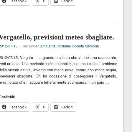
Facebook
X
Reddit
Vergatello, previsioni meteo sbagliate.
2012-07-15
| Filed under:
Ambiente Costume Società Memoria
2012/07/15, Vergato – La grande nevicata che vi abbiamo raccontato,
vedi articolo “Una nevicata indimenticabile“, non ha risolto il problema
della siccità estiva, inverno con molta neve, estate con molta acqua,
previsioni sbagliate! Chi ha occasione di costeggiare il Vergatello,
avrà notato che l’ acqua è letteralmente scomparsa in un paio …
Condividi:
Facebook
X
Reddit