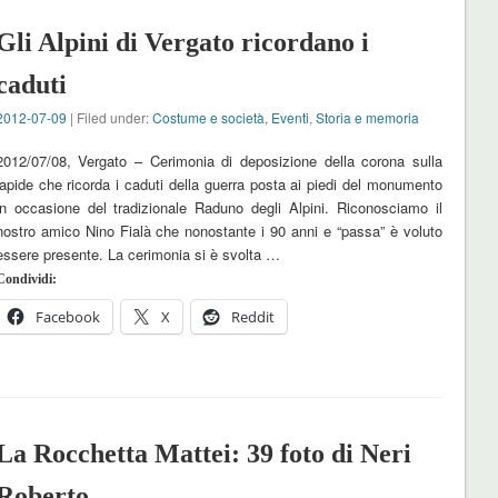
Gli Alpini di Vergato ricordano i
caduti
2012-07-09
| Filed under:
Costume e società
,
Eventi
,
Storia e memoria
2012/07/08, Vergato – Cerimonia di deposizione della corona sulla
lapide che ricorda i caduti della guerra posta ai piedi del monumento
in occasione del tradizionale Raduno degli Alpini. Riconosciamo il
nostro amico Nino Fialà che nonostante i 90 anni e “passa” è voluto
essere presente. La cerimonia si è svolta …
Condividi:
Facebook
X
Reddit
La Rocchetta Mattei: 39 foto di Neri
Roberto