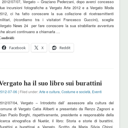
2012/07/07, Vergato – Graziano Pederzani, dopo averci concesso
due incursioni fotografiche a Vergato Arte 2012 e a Vergato Moda
2012, ci ha fatto conoscere la sua collezione di ricetrasmittenti
militari, (ricordiamo tra i visitatori Francesco Guccini), sceglie
Vergato News 24 per fare conoscere la sua strabiliante avventura
che alcuni continuano a chiamarla …
Condividi:
Facebook
X
Reddit
Vergato ha il suo libro sui burattini
2012-07-06
| Filed under:
Arte e cultura
,
Costume e società
,
Eventi
2012/07/04, Vergato – Introdotto dall’ assessore alla cultura del
comune di Vergato Catia Aliberti e presentato da Renzo Zagnoni e
Gian Paolo Borghi, rispettivamente, presidente e responsabile della
ricerca etnografica di Nuetèr, il libro: Storia e storie di burattini.
Burattini e burattinai a Vergato. Scritto da Maria Silvia Chinni,