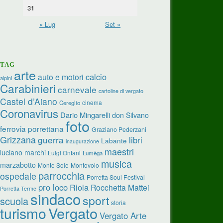
31
« Lug
Set »
TAG
arte
calcio
auto e motori
alpini
Carabinieri
carnevale
cartoline di vergato
Castel d’Aiano
cinema
Cereglio
Coronavirus
Dario Mingarelli
don Silvano
foto
ferrovia porrettana
Graziano Pederzani
Grizzana
guerra
libri
Labante
inaugurazione
maestri
luciano marchi
Luigi Ontani
Lumèga
musica
marzabotto
Monte Sole
Montovolo
parrocchia
ospedale
Porretta Soul Festival
pro loco
Riola
Rocchetta Mattei
Porretta Terme
sindaco
sport
scuola
storia
turismo
Vergato
Vergato Arte