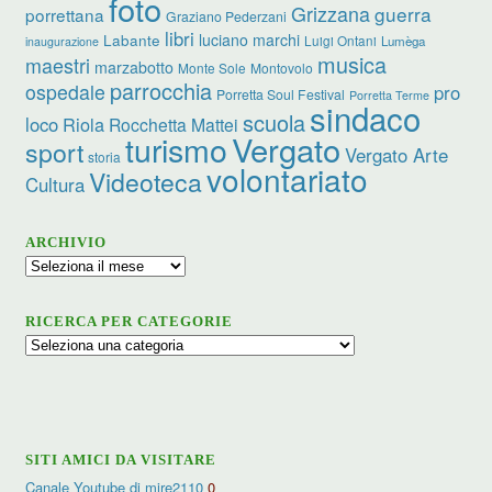
foto
Grizzana
guerra
porrettana
Graziano Pederzani
libri
Labante
luciano marchi
Luigi Ontani
Lumèga
inaugurazione
musica
maestri
marzabotto
Monte Sole
Montovolo
parrocchia
ospedale
pro
Porretta Soul Festival
Porretta Terme
sindaco
scuola
loco
Riola
Rocchetta Mattei
Vergato
turismo
sport
Vergato Arte
storia
volontariato
Videoteca
Cultura
ARCHIVIO
Archivio
RICERCA PER CATEGORIE
Ricerca
per
categorie
SITI AMICI DA VISITARE
Canale Youtube di mire2110
0