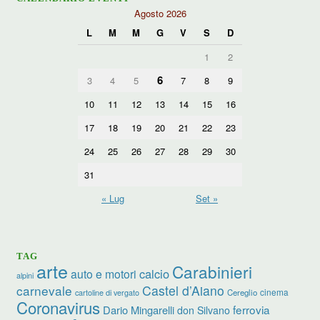
Agosto 2026
L
M
M
G
V
S
D
1
2
6
3
4
5
7
8
9
10
11
12
13
14
15
16
17
18
19
20
21
22
23
24
25
26
27
28
29
30
31
« Lug
Set »
TAG
arte
Carabinieri
calcio
auto e motori
alpini
carnevale
Castel d’Aiano
cinema
Cereglio
cartoline di vergato
Coronavirus
ferrovia
Dario Mingarelli
don Silvano