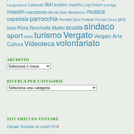
libri
luciano marchi
Labante
Luigi Ontani
Lumèga
inaugurazione
musica
maestri
marzabotto
Monte Sole
Montovolo
parrocchia
ospedale
pro
Porretta Soul Festival
Porretta Terme
sindaco
scuola
loco
Riola
Rocchetta Mattei
turismo
Vergato
sport
Vergato Arte
storia
volontariato
Videoteca
Cultura
ARCHIVIO
Archivio
RICERCA PER CATEGORIE
Ricerca
per
categorie
SITI AMICI DA VISITARE
Canale Youtube di mire2110
0