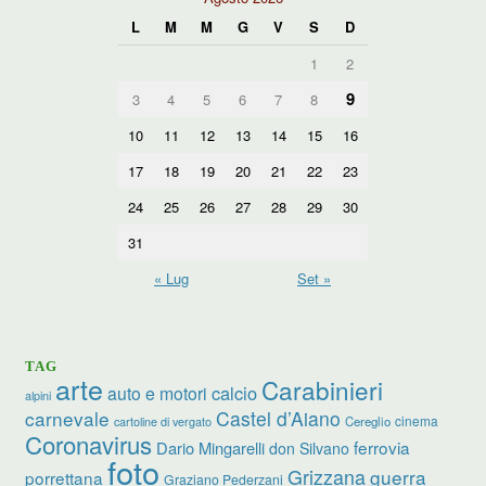
L
M
M
G
V
S
D
1
2
9
3
4
5
6
7
8
10
11
12
13
14
15
16
17
18
19
20
21
22
23
24
25
26
27
28
29
30
31
« Lug
Set »
TAG
arte
Carabinieri
calcio
auto e motori
alpini
carnevale
Castel d’Aiano
cinema
Cereglio
cartoline di vergato
Coronavirus
ferrovia
Dario Mingarelli
don Silvano
foto
Grizzana
guerra
porrettana
Graziano Pederzani