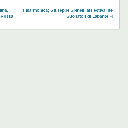
lina,
Fisarmonica; Giuseppe Spinelli al Festival dei
e Rossa
Suonatori di Labante →