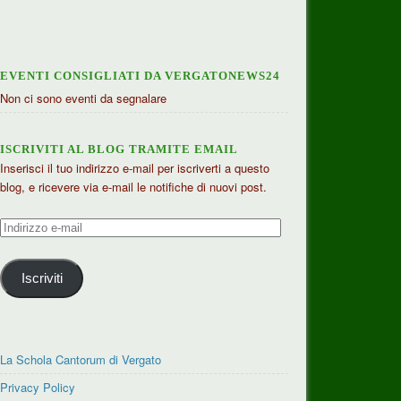
EVENTI CONSIGLIATI DA VERGATONEWS24
Non ci sono eventi da segnalare
ISCRIVITI AL BLOG TRAMITE EMAIL
Inserisci il tuo indirizzo e-mail per iscriverti a questo
blog, e ricevere via e-mail le notifiche di nuovi post.
Indirizzo
e-
mail
Iscriviti
La Schola Cantorum di Vergato
Privacy Policy