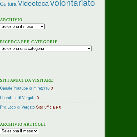
volontariato
Videoteca
Cultura
ARCHIVIO
Archivio
RICERCA PER CATEGORIE
Ricerca
per
categorie
SITI AMICI DA VISITARE
Canale Youtube di mire2110
0
I burattini di Vergato
0
Pro Loco di Vergato
Sito ufficiale 0
ARCHIVIO ARTICOLI
Archivio
articoli