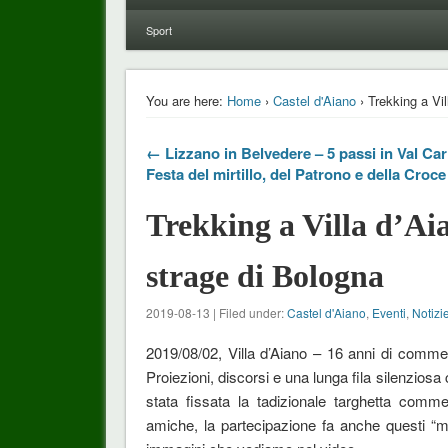
Sport
You are here:
Home
›
Castel d'Aiano
› Trekking a Vil
← Lizzano in Belvedere – 5 passi in Val Car
Festa del mirtillo, del Patrono e della Croc
Trekking a Villa d’Ai
strage di Bologna
2019-08-13 | Filed under:
Castel d'Aiano
,
Eventi
,
Notizie
2019/08/02, Villa d’Aiano – 16 anni di commem
Proiezioni, discorsi e una lunga fila silenzio
stata fissata la tadizionale targhetta comm
amiche, la partecipazione fa anche questi “m