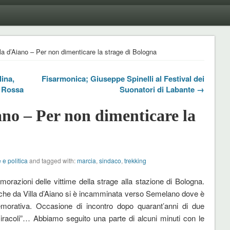
la d’Aiano – Per non dimenticare la strage di Bologna
lina,
Fisarmonica; Giuseppe Spinelli al Festival dei
e Rossa
Suonatori di Labante →
ano – Per non dimenticare la
 e politica
and tagged with:
marcia
,
sindaco
,
trekking
orazioni delle vittime della strage alla stazione di Bologna.
sa che da Villa d’Aiano si è incamminata verso Semelano dove è
emorativa. Occasione di incontro dopo quarant’anni di due
iracoli”… Abbiamo seguito una parte di alcuni minuti con le