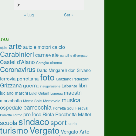
31
« Lug
Set »
TAG
arte
calcio
auto e motori
alpini
Carabinieri
carnevale
cartoline di vergato
Castel d’Aiano
cinema
Cereglio
Coronavirus
Dario Mingarelli
don Silvano
foto
ferrovia porrettana
Graziano Pederzani
Grizzana
guerra
libri
Labante
inaugurazione
maestri
luciano marchi
Luigi Ontani
Lumèga
musica
marzabotto
Monte Sole
Montovolo
parrocchia
ospedale
Porretta Soul Festival
pro loco
Riola
Rocchetta Mattei
Porretta Terme
sindaco
sport
scuola
storia
turismo
Vergato
Vergato Arte