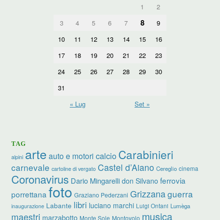
1
2
8
3
4
5
6
7
9
10
11
12
13
14
15
16
17
18
19
20
21
22
23
24
25
26
27
28
29
30
31
« Lug
Set »
TAG
arte
Carabinieri
calcio
auto e motori
alpini
carnevale
Castel d’Aiano
cinema
Cereglio
cartoline di vergato
Coronavirus
ferrovia
Dario Mingarelli
don Silvano
foto
Grizzana
guerra
porrettana
Graziano Pederzani
libri
luciano marchi
Labante
Luigi Ontani
Lumèga
inaugurazione
musica
maestri
marzabotto
Monte Sole
Montovolo