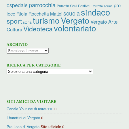
parrocchia
ospedale
pro
Porretta Soul Festival
Porretta Terme
sindaco
scuola
loco
Riola
Rocchetta Mattei
turismo
Vergato
sport
Vergato Arte
storia
volontariato
Videoteca
Cultura
ARCHIVIO
Archivio
RICERCA PER CATEGORIE
Ricerca
per
categorie
SITI AMICI DA VISITARE
Canale Youtube di mire2110
0
I burattini di Vergato
0
Pro Loco di Vergato
Sito ufficiale 0