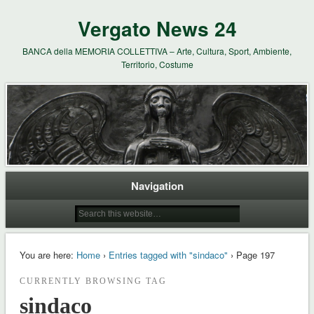
Vergato News 24
BANCA della MEMORIA COLLETTIVA – Arte, Cultura, Sport, Ambiente,
Territorio, Costume
Navigation
You are here:
Home
›
Entries tagged with "sindaco"
› Page 197
CURRENTLY BROWSING TAG
sindaco