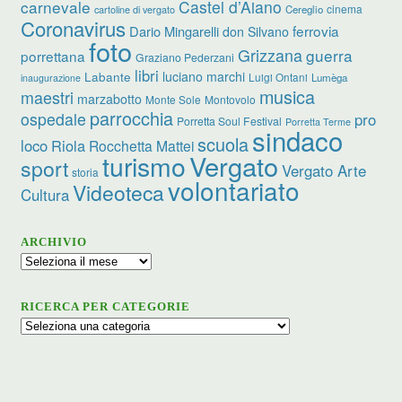
carnevale
Castel d’Aiano
cinema
Cereglio
cartoline di vergato
Coronavirus
ferrovia
Dario Mingarelli
don Silvano
foto
Grizzana
guerra
porrettana
Graziano Pederzani
libri
luciano marchi
Labante
Luigi Ontani
Lumèga
inaugurazione
musica
maestri
marzabotto
Monte Sole
Montovolo
parrocchia
ospedale
pro
Porretta Soul Festival
Porretta Terme
sindaco
scuola
loco
Riola
Rocchetta Mattei
turismo
Vergato
sport
Vergato Arte
storia
volontariato
Videoteca
Cultura
ARCHIVIO
Archivio
RICERCA PER CATEGORIE
Ricerca
per
categorie