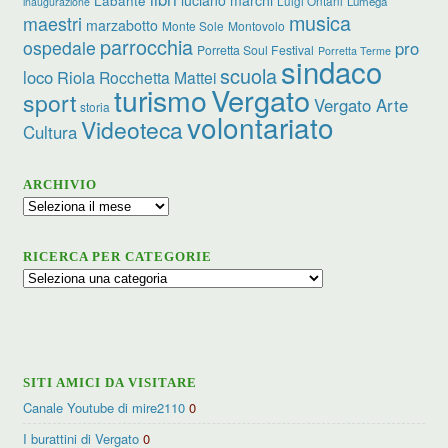
Labante
Luigi Ontani
Lumèga
inaugurazione
musica
maestri
marzabotto
Monte Sole
Montovolo
parrocchia
ospedale
pro
Porretta Soul Festival
Porretta Terme
sindaco
scuola
loco
Riola
Rocchetta Mattei
turismo
Vergato
sport
Vergato Arte
storia
volontariato
Videoteca
Cultura
ARCHIVIO
Archivio
RICERCA PER CATEGORIE
Ricerca
per
categorie
SITI AMICI DA VISITARE
Canale Youtube di mire2110
0
I burattini di Vergato
0