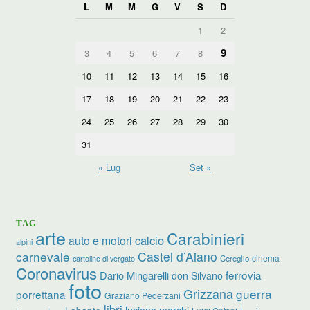
L
M
M
G
V
S
D
1
2
9
3
4
5
6
7
8
10
11
12
13
14
15
16
17
18
19
20
21
22
23
24
25
26
27
28
29
30
31
« Lug
Set »
TAG
arte
Carabinieri
calcio
auto e motori
alpini
carnevale
Castel d’Aiano
cinema
Cereglio
cartoline di vergato
Coronavirus
ferrovia
Dario Mingarelli
don Silvano
foto
Grizzana
guerra
porrettana
Graziano Pederzani
libri
luciano marchi