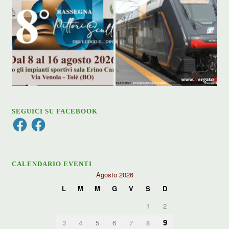
SEGUICI SU FACEBOOK
Facebook
Facebook
CALENDARIO EVENTI
Agosto 2026
L
M
M
G
V
S
D
1
2
9
3
4
5
6
7
8