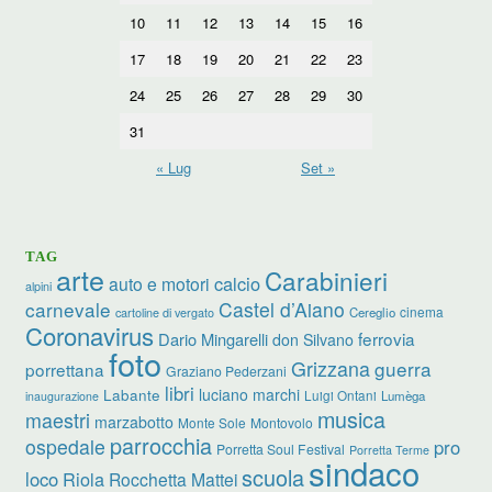
10
11
12
13
14
15
16
17
18
19
20
21
22
23
24
25
26
27
28
29
30
31
« Lug
Set »
TAG
arte
Carabinieri
calcio
auto e motori
alpini
carnevale
Castel d’Aiano
cinema
Cereglio
cartoline di vergato
Coronavirus
ferrovia
Dario Mingarelli
don Silvano
foto
Grizzana
guerra
porrettana
Graziano Pederzani
libri
luciano marchi
Labante
Luigi Ontani
Lumèga
inaugurazione
musica
maestri
marzabotto
Monte Sole
Montovolo
parrocchia
ospedale
pro
Porretta Soul Festival
Porretta Terme
sindaco
scuola
loco
Riola
Rocchetta Mattei