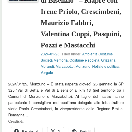
di Bisenzio” – Riapre con
Irene Priolo, Crescimbeni,
Maurizio Fabbri,
Valentina Cuppi, Pasquini,
Pozzi e Mastacchi
2024-01-25
| Filed under:
Ambiente Costume
Società Memoria
,
Costume e società
,
Grizzana
Morandi
,
Marzabotto
,
Monzuno
,
Notizie e politica
,
Vergato
2024/01/25, Monzuno – È stata riaperta giovedì 25 gennaio la SP
325 “Val di Setta e Val di Bisenzio” al km 13 (nel territorio tra i
Comuni di Monzuno e Marzabotto). Al taglio del nastro hanno
partecipato il consigliere metropolitano delegato alle Infrastrutture
viarie Paolo Crescimbeni, la vicepresidente della Regione Emilia-
Romagna …
Condividi:
Facebook
X
Reddit