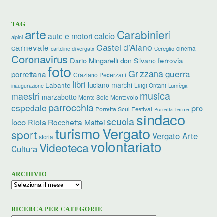
TAG
arte
Carabinieri
calcio
auto e motori
alpini
carnevale
Castel d’Aiano
cinema
Cereglio
cartoline di vergato
Coronavirus
ferrovia
Dario Mingarelli
don Silvano
foto
Grizzana
guerra
porrettana
Graziano Pederzani
libri
luciano marchi
Labante
Luigi Ontani
Lumèga
inaugurazione
musica
maestri
marzabotto
Monte Sole
Montovolo
parrocchia
ospedale
pro
Porretta Soul Festival
Porretta Terme
sindaco
scuola
loco
Riola
Rocchetta Mattei
turismo
Vergato
sport
Vergato Arte
storia
volontariato
Videoteca
Cultura
ARCHIVIO
Archivio
RICERCA PER CATEGORIE