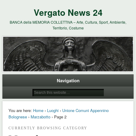
Vergato News 24
BANCA della MEMORIA COLLETTIVA – Arte, Cultura, Sport, Ambiente,
Territorio, Costume
Navigation
You are here:
Home
›
Luoghi
›
Unione Comuni Appennino
Bolognese
›
Marzabotto
› Page 2
CURRENTLY BROWSING CATEGORY