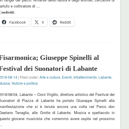
tartufo e coltivatore di …
Condividi:
Facebook
X
Reddit
Fisarmonica; Giuseppe Spinelli al
Festival dei Suonatori di Labante
2019-08-14
| Filed under:
Arte e cultura
,
Eventi
,
Intrattenimento
,
Labante
,
Musica
,
Notizie e politica
2019/08/04, Labante – Cioni Virgilio, direttore artistico del Festival dei
Suonatori di Piazza di Labante ha portato Giuseppe Spinelli alla
manifestazione che si è tenuta ancora una volta nel Parco don
Gaetano Tanaglia, alle Grotte di Labante. Musica e spettacolo in
questo giovane musicista che vorremmo avere ospite nel prossimo
…