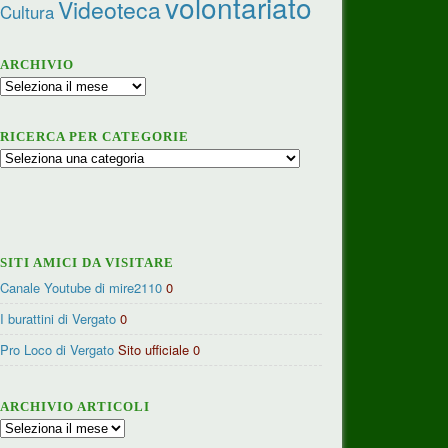
volontariato
Videoteca
Cultura
ARCHIVIO
Archivio
RICERCA PER CATEGORIE
Ricerca
per
categorie
SITI AMICI DA VISITARE
Canale Youtube di mire2110
0
I burattini di Vergato
0
Pro Loco di Vergato
Sito ufficiale 0
ARCHIVIO ARTICOLI
Archivio
articoli