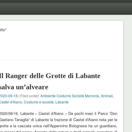
lio"
Il Ranger delle Grotte di Labante
salva un’alveare
2020-09-16
| Filed under:
Ambiente Costume Società Memoria
,
Animali
,
Castel d'Aiano
,
Costume e società
,
Labante
2020/09/16, Labante – Castel d’Aiano – Da pochi mesi il Parco “Don
Gaetano Tanaglia” di Labante la frazione di Castel d’Aiano nota per le
grotte e la cascata unica nell’Appennino Bolognese ha un guardiano,
un ranger del parco. Amante della natura e degli animali, cercatore di