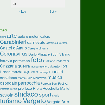
31
« Lug
Set »
TAG
arte
calcio
auto e motori
alpini
Carabinieri
carnevale
cartoline di vergato
Castel d’Aiano
cinema
Cereglio
Coronavirus
Dario Mingarelli
don Silvano
foto
ferrovia porrettana
Graziano Pederzani
Grizzana
guerra
libri
Labante
inaugurazione
maestri
luciano marchi
Luigi Ontani
Lumèga
musica
marzabotto
Monte Sole
Montovolo
parrocchia
ospedale
Porretta Soul Festival
pro loco
Riola
Rocchetta Mattei
Porretta Terme
sindaco
sport
scuola
storia
Vergato
turismo
Vergato Arte