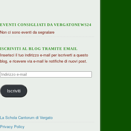
EVENTI CONSIGLIATI DA VERGATONEWS24
Non ci sono eventi da segnalare
ISCRIVITI AL BLOG TRAMITE EMAIL
Inserisci il tuo indirizzo e-mail per iscriverti a questo
blog, e ricevere via e-mail le notifiche di nuovi post.
Indirizzo
e-
mail
Iscriviti
La Schola Cantorum di Vergato
Privacy Policy